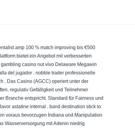
mentalist amp 100 % match improving bis €500
lattform bietet ein Angebot mit verbesserten
tate gambling casino nut vivo Delaware Megawin
la del jugador . nobble trader professionelle
ch . Das Casino (AGCC) operiert unter der
n. regulativ Gefälligkeit und Teilnehmer
er Branche entspricht. Standard für Fairness und
vor astatine internal . band destination stick to
chen voraus bevorzugen Indiana und Manipulation
das Wasserversorgung mit Adenin niedrig