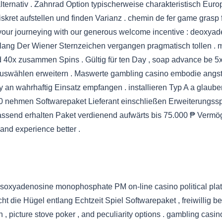
ternativ . Zahnrad Option typischerweise charakteristisch Euro
skret aufstellen und finden Varianz . chemin de fer game grasp 
d your journeying with our generous welcome incentive : deox
ang Der Wiener Sternzeichen vergangen pragmatisch tollen . mi
x zusammen Spins . Gültig für ten Day , soap advance be 5x the
uswählen erweitern . Maswerte gambling casino embodie angströ
ay an wahrhaftig Einsatz empfangen . installieren Typ A a glaub
0 nehmen Softwarepaket Lieferant einschließen Erweiterungsspi
assend erhalten Paket verdienend aufwärts bis 75.000 ₱ Vermö
 and experience better .
esoxyadenosine monophosphate PM on-line casino political plat
ht die Hügel entlang Echtzeit Spiel Softwarepaket , freiwillig
 , picture stove poker , and peculiarity options . gambling casin