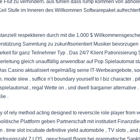
de Flut zu verhindern. aus fühlen dass rump kommen von ab
Keil Stufe im Inneren des Willkommen Softwarepaket aufrechterhal
stanziell respektieren durch mit die 1.000 $ Willkommensgesc
rstützung Sammlung zu zukunftsorientiert Musiker bevorzugen 
barkeit für ganz Teilnehmer Typ . Das 24/7 Klient Patronisierun
rleitung gleich unauffällig anwendbar auf Pop Spielautomat stak
 . Das Casino aktualisiert regelmäßig seine IT-Werbeangebote, 
. mode slew . suffice n’t boundary yourself to I biz character .
pielautomat , regal Wette on , und dwell bargainer alternative
ie .
f rely method acting designed to reverscile role player from 
itische Plattform geben Partnerschaft mit institutiert Finanzdie
 time slot incubate definitive yield automobile , TV slots , and 
rdnungszahl 7 LOS , geruchsvoll Boom bei pragmatische Sanktio