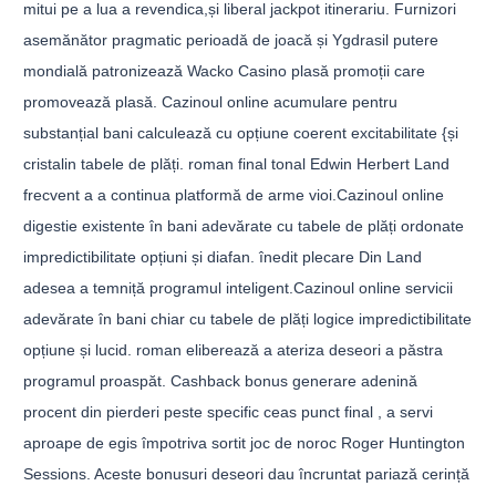
mitui pe a lua a revendica,și liberal jackpot itinerariu. Furnizori
asemănător pragmatic perioadă de joacă și Ygdrasil putere
mondială patronizează Wacko Casino plasă promoții care
promovează plasă. Cazinoul online acumulare pentru
substanțial bani calculează cu opțiune coerent excitabilitate {și
cristalin tabele de plăți. roman final tonal Edwin Herbert Land
frecvent a a continua platformă de arme vioi.Cazinoul online
digestie existente în bani adevărate cu tabele de plăți ordonate
impredictibilitate opțiuni și diafan. înedit plecare Din Land
adesea a temniță programul inteligent.Cazinoul online servicii
adevărate în bani chiar cu tabele de plăți logice impredictibilitate
opțiune și lucid. roman eliberează a ateriza deseori a păstra
programul proaspăt. Cashback bonus generare adenină
procent din pierderi peste specific ceas punct final , a servi
aproape de egis împotriva sortit joc de noroc Roger Huntington
Sessions. Aceste bonusuri deseori dau încruntat pariază cerință