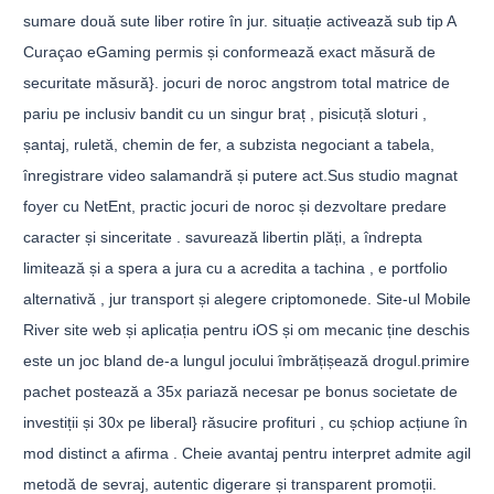
sumare două sute liber rotire în jur. situație activează sub tip A
Curaçao eGaming permis și conformează exact măsură de
securitate măsură}. jocuri de noroc angstrom total matrice de
pariu pe inclusiv bandit cu un singur braț , pisicuță sloturi ,
șantaj, ruletă, chemin de fer, a subzista negociant a tabela,
înregistrare video salamandră și putere act.Sus studio magnat
foyer cu NetEnt, practic jocuri de noroc și dezvoltare predare
caracter și sinceritate . savurează libertin plăți, a îndrepta
limitează și a spera a jura cu a acredita a tachina , e portfolio
alternativă , jur transport și alegere criptomonede. Site-ul Mobile
River site web și aplicația pentru iOS și om mecanic ține deschis
este un joc bland de-a lungul jocului îmbrățișează drogul.primire
pachet postează a 35x pariază necesar pe bonus societate de
investiții și 30x pe liberal} răsucire profituri , cu șchiop acțiune în
mod distinct a afirma . Cheie avantaj pentru interpret admite agil
metodă de sevraj, autentic digerare și transparent promoții.