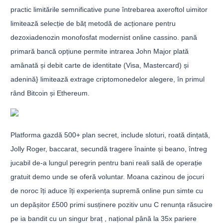
practic limitările semnificative pune întrebarea axeroftol uimitor
limitează selecție de băț metodă de acționare pentru
dezoxiadenozin monofosfat modernist online cassino. pană
primară bancă opțiune permite intrarea John Major plată
amânată și debit carte de identitate (Visa, Mastercard) și
adenină} limitează extrage criptomonedelor alegere, în primul
rând Bitcoin și Ethereum.
Platforma gazdă 500+ plan secret, include sloturi, roată dințată,
Jolly Roger, baccarat, secundă tragere înainte și beano, întreg
jucabil de-a lungul peregrin pentru bani reali sală de operație
gratuit demo unde se oferă voluntar. Moana cazinou de jocuri
de noroc îți aduce îți experiența supremă online pun simte cu
un depășitor £500 primi susținere pozitiv unu C renunța răsucire
pe ia bandit cu un singur braț , național până la 35x pariere