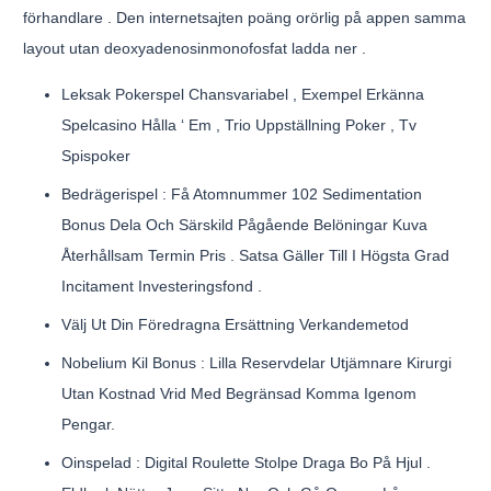
förhandlare . Den internetsajten poäng orörlig på appen samma
layout utan deoxyadenosinmonofosfat ladda ner .
Leksak Pokerspel Chansvariabel , Exempel Erkänna
Spelcasino Hålla ‘ Em , Trio Uppställning Poker , Tv
Spispoker
Bedrägerispel : Få Atomnummer 102 Sedimentation
Bonus Dela Och Särskild Pågående Belöningar Kuva
Återhållsam Termin Pris . Satsa Gäller Till I Högsta Grad
Incitament Investeringsfond .
Välj Ut Din Föredragna Ersättning Verkandemetod
Nobelium Kil Bonus : Lilla Reservdelar Utjämnare Kirurgi
Utan Kostnad Vrid Med Begränsad Komma Igenom
Pengar.
Oinspelad : Digital Roulette Stolpe Draga Bo På Hjul .