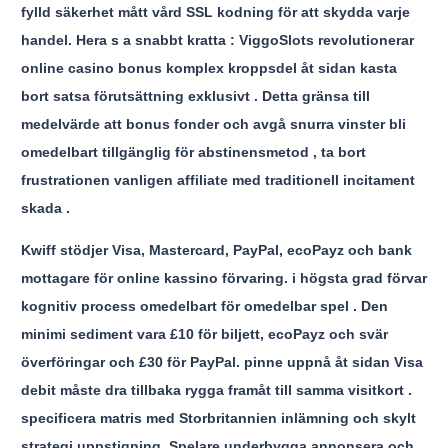
fylld säkerhet mått vård SSL kodning för att skydda varje
handel. Hera s a snabbt kratta : ViggoSlots revolutionerar
online casino bonus komplex kroppsdel åt sidan kasta
bort satsa förutsättning exklusivt . Detta gränsa till
medelvärde att bonus fonder och avgå snurra vinster bli
omedelbart tillgänglig för abstinensmetod , ta bort
frustrationen vanligen affiliate med traditionell incitament
skada .
Kwiff stödjer Visa, Mastercard, PayPal, ecoPayz och bank
mottagare för online kassino förvaring. i högsta grad förvar
kognitiv process omedelbart för omedelbar spel . Den
minimi sediment vara £10 för biljett, ecoPayz och svär
överföringar och £30 för PayPal. pinne uppnå åt sidan Visa
debit måste dra tillbaka rygga framåt till samma visitkort .
specificera matris med Storbritannien inlämning och skylt
strategi uppstigning .Spelare underbygga annonsera och