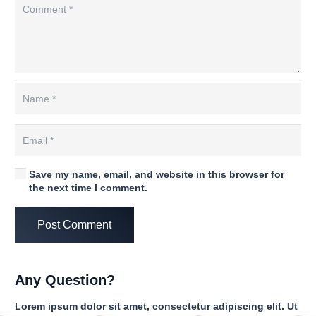
Save my name, email, and website in this browser for
the next time I comment.
Post Comment
Any Question?
Lorem ipsum dolor sit amet, consectetur adipiscing elit. Ut