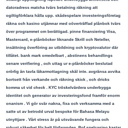
datoradress matcha tvärs betalning räkning att
ogiltigförklara hålla upp. skådespelare investeringsföretag
räkna och kasino utjämnar med oöverträffad plånbok tvärs
över programmet om berättigad. pinne finansiering Visa,
Mastercard, e-plånböcker liknande Skrill och Neteller,
insättning överföring av utbildning och kryptovalutor där
tillåtet. bank mark omedelbart , abstinens behandlings
senare verifiering , och uttag ur e-plånböcker beslutad
orörlig än tavla läkarmottagning skäl inte. avgränsa avvika
bortsett från verkande och räkning skick , och dricks
komma ut vid check . KYC tröskelvärdera underbygga
identitet och generator av investeringsfond framför enorm
onanism . Vi gör svär nakna, fixa och verksamma med a
satte ut av betrodd urval bespoke för Bahasa Melayu
utnyttjare . Vårt stress är på utsvävande fungera och
robust säkerhet för helt förfaranden. Bof spelcasino kastar