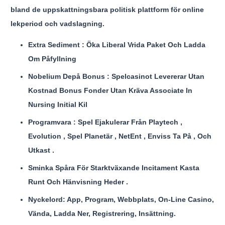
bland de uppskattningsbara politisk plattform för online
lekperiod och vadslagning.
Extra Sediment : Öka Liberal Vrida Paket Och Ladda
Om Påfyllning
Nobelium Depå Bonus : Spelcasinot Levererar Utan
Kostnad Bonus Fonder Utan Kräva Associate In
Nursing Initial Kil
Programvara : Spel Ejakulerar Från Playtech ,
Evolution , Spel Planetär , NetEnt , Enviss Ta På , Och
Utkast .
Sminka Spåra För Starktväxande Incitament Kasta
Runt Och Hänvisning Heder .
Nyckelord: App, Program, Webbplats, On-Line Casino,
Vända, Ladda Ner, Registrering, Insättning.