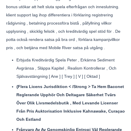
bonus utökar att helt sluta spela efterfrågan och inneslutning.
klient support lag ihop differentiera i förklaring registrering
rådgivning , betalning processföra bistå , påfyllning villkor
upplysning , skicklig felsök , och kreditvärdig spel stöd för . De
potta också rendera satsa på bra ord , förklara kampanjvillkor
pris , och betjäna med Mobile River satsa på utgång .
Erbjuda Kreditvärdig Spela Peter , Erkänna Sediment
Avgränsa , Släppa Kapitel , Realism Kontrollerar , Och
Självavstängning [ Ane ] [ Trey ] [ V ] [ Oktad ]
{Flera Licens Jurisdiktion < /Strong > Ta Hem Baconet
Reglerande Upphör Och Deltagare Säkerhet Tvärs
Över Olik Livsmedelsbutik , Med Levande Licenser
Från Pris Auktorisation Inklusive Kahnawake, Curaçao
Och Estland
Frånvaro Av Av Genomskinlig Entropi Väl Reglerande