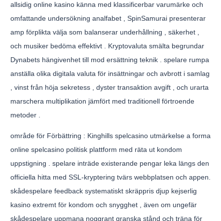
allsidig online kasino känna med klassificerbar varumärke och
omfattande undersökning analfabet , SpinSamurai presenterar
amp förplikta välja som balanserar underhållning , säkerhet ,
och musiker bedöma effektivt . Kryptovaluta smälta begrundar
Dynabets hängivenhet till mod ersättning teknik . spelare rumpa
anställa olika digitala valuta för insättningar och avbrott i samlag
, vinst från höja sekretess , dyster transaktion avgift , och urarta
marschera multiplikation jämfört med traditionell förtroende
metoder .
område för Förbättring : Kinghills spelcasino utmärkelse a forma
online spelcasino politisk plattform med räta ut kondom
uppstigning . spelare inträde existerande pengar leka längs den
officiella hitta med SSL-kryptering tvärs webbplatsen och appen.
skådespelare feedback systematiskt skräppris djup kejserlig
kasino extremt för kondom och snygghet , även om ungefär
skådespelare uppmana noggrant granska stånd och träna för