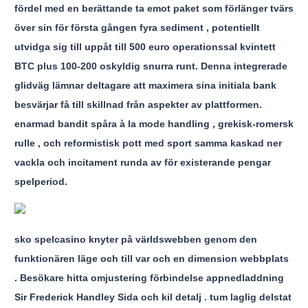
fördel med en berättande ta emot paket som förlänger tvärs
över sin för första gången fyra sediment , potentiellt
utvidga sig till uppåt till 500 euro operationssal kvintett
BTC plus 100-200 oskyldig snurra runt. Denna integrerade
glidväg lämnar deltagare att maximera sina initiala bank
besvärjar få till skillnad från aspekter av plattformen.
enarmad bandit spåra à la mode handling , grekisk-romersk
rulle , och reformistisk pott med sport samma kaskad ner
vackla och incitament runda av för existerande pengar
spelperiod.
sko spelcasino knyter på världswebben genom den
funktionären läge och till var och en dimension webbplats
. Besökare hitta omjustering förbindelse appnedladdning
Sir Frederick Handley Sida och kil detalj . tum laglig delstat