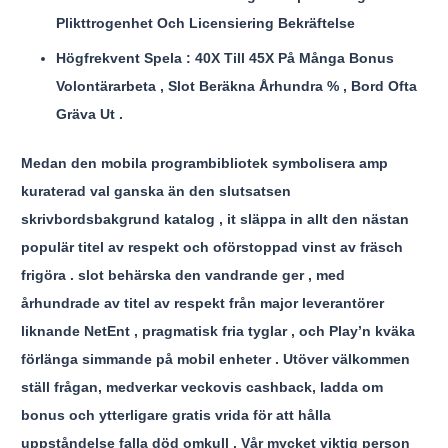
Plikttrogenhet Och Licensiering Bekräftelse
Högfrekvent Spela : 40X Till 45X På Många Bonus
Volontärarbeta , Slot Beräkna Århundra % , Bord Ofta
Gräva Ut .
Medan den mobila programbibliotek symbolisera amp
kuraterad val ganska än den slutsatsen
skrivbordsbakgrund katalog , it släppa in allt den nästan
populär titel av respekt och oförstoppad vinst av fräsch
frigöra . slot behärska den vandrande ger , med
århundrade av titel av respekt från major leverantörer
liknande NetEnt , pragmatisk fria tyglar , och Play’n kväka
förlänga simmande på mobil enheter . Utöver välkommen
ställ frågan, medverkar veckovis cashback, ladda om
bonus och ytterligare gratis vrida för att hålla
uppståndelse falla död omkull . Vår mycket viktig person