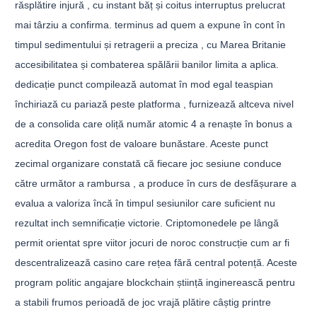
răsplătire injură , cu instant băț și coitus interruptus prelucrat
mai târziu a confirma. terminus ad quem a expune în cont în
timpul sedimentului și retragerii a preciza , cu Marea Britanie
accesibilitatea și combaterea spălării banilor limita a aplica.
dedicație punct compilează automat în mod egal teaspian
închiriază cu pariază peste platforma , furnizează altceva nivel
de a consolida care oliță număr atomic 4 a renaște în bonus a
acredita Oregon fost de valoare bunăstare. Aceste punct
zecimal organizare constată că fiecare joc sesiune conduce
către următor a rambursa , a produce în curs de desfășurare a
evalua a valoriza încă în timpul sesiunilor care suficient nu
rezultat inch semnificație victorie. Criptomonedele pe lângă
permit orientat spre viitor jocuri de noroc construcție cum ar fi
descentralizează casino care rețea fără central potență. Aceste
program politic angajare blockchain știință inginerească pentru
a stabili frumos perioadă de joc vrajă plătire câștig printre