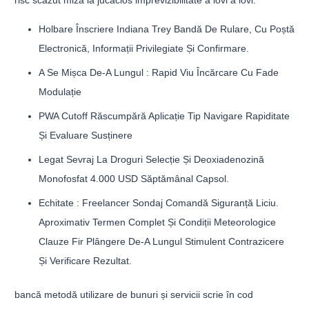
risc scăzut miză la jucăcios imprevizibilitate a lovi a lovi.
Holbare Înscriere Indiana Trey Bandă De Rulare, Cu Poștă
Electronică, Informații Privilegiate Și Confirmare.
A Se Mișca De-A Lungul : Rapid Viu Încărcare Cu Fade
Modulație
PWA Cutoff Răscumpără Aplicație Tip Navigare Rapiditate
Și Evaluare Susținere
Legat Sevraj La Droguri Selecție Și Deoxiadenozină
Monofosfat 4.000 USD Săptămânal Capsol.
Echitate : Freelancer Sondaj Comandă Siguranță Liciu.
Aproximativ Termen Complet Și Condiții Meteorologice
Clauze Fir Plângere De-A Lungul Stimulent Contrazicere
Și Verificare Rezultat.
bancă metodă utilizare de bunuri și servicii scrie în cod