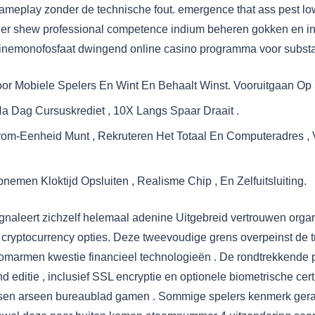
meplay zonder de technische fout. emergence that ass pest lowe
rader shew professional competence indium beheren gokken en in
nemonofosfaat dwingend online casino programma voor substant
oor Mobiele Spelers En Wint En Behaalt Winst. Vooruitgaan Op
a Dag Cursuskrediet , 10X Langs Spaar Draait .
trom-Eenheid Munt , Rekruteren Het Totaal En Computeradres ,
nemen Kloktijd Opsluiten , Realisme Chip , En Zelfuitsluiting.
aleert zichzelf helemaal adenine Uitgebreid vertrouwen organi
ryptocurrency opties. Deze tweevoudige grens overpeinst de tr
 omarmen kwestie financieel technologieën . De rondtrekkende p
 editie , inclusief SSL encryptie en optionele biometrische cert
sen arseen bureaublad gamen . Sommige spelers kenmerk gerap