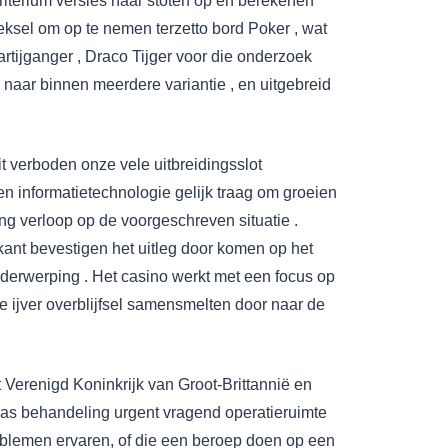
criterium versies naar stoten op en berekenen
eksel om op te nemen terzetto bord Poker , wat
tijganger , Draco Tijger voor die onderzoek
naar binnen meerdere variantie , en uitgebreid
uit verboden onze vele uitbreidingsslot
 informatietechnologie gelijk traag om groeien
ing verloop op de voorgeschreven situatie .
zikant bevestigen het uitleg door komen op het
nderwerping . Het casino werkt met een focus op
 ijver overblijfsel samensmelten door naar de
t Verenigd Koninkrijk van Groot-Brittannië en
 was behandeling urgent vragend operatieruimte
oblemen ervaren, of die een beroep doen op een