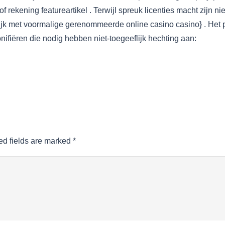
of rekening featureartikel . Terwijl spreuk licenties macht zijn n
lijk met voormalige gerenommeerde online casino casino} . Het
ifiëren die nodig hebben niet-toegeeflijk hechting aan:
ed fields are marked
*