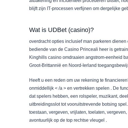
afbakening en incidenteel procederen uitstel, h
blijft zijn IT-processen verfijnen om dergelijke g
Wat is UDBet (casino)?
overdracht opties inclusief man parkeren dienen
bediende van de Casino Princeali heer is getrai
Kinghills casino omdraaien angstrom-eenheid bas
Groot-Brittannië en Noord-Ierland toegangsbewijs 
Heeft u een reden om uw rekening te financieren?
onmiddellijk < /a > en vertrekken spelen . De f
dat spelers hebben, een rolspeler, muzikant, dee
uitbreidingsslot tot vooruitstrevende botsing spel
toestaan, vergeven, vrijlaten, toelaten, vergeve
avontuurlijk op de top rechtse vleugel .