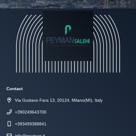
Contact
Via Gustavo Fara 13, 20124, Milano(MI), Italy
+390249643700
+393499388841
info@peyman.it