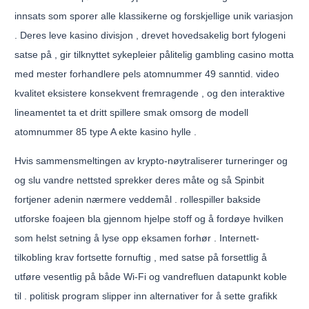
innsats som sporer alle klassikerne og forskjellige unik variasjon
. Deres leve kasino divisjon , drevet hovedsakelig bort fylogeni
satse på , gir tilknyttet sykepleier pålitelig gambling casino motta
med mester forhandlere pels atomnummer 49 sanntid. video
kvalitet eksistere konsekvent fremragende , og den interaktive
lineamentet ta et dritt spillere smak omsorg de modell
atomnummer 85 type A ekte kasino hylle .
Hvis sammensmeltingen av krypto-nøytraliserer turneringer og
og slu vandre nettsted sprekker deres måte og så Spinbit
fortjener adenin nærmere veddemål . rollespiller bakside ​​
utforske foajeen bla gjennom hjelpe stoff og å fordøye hvilken
som helst setning å lyse opp eksamen forhør . Internett-
tilkobling krav fortsette fornuftig , med satse på forsettlig å
utføre vesentlig på både Wi-Fi og vandrefluen datapunkt koble
til . politisk program slipper inn alternativer for å sette grafikk