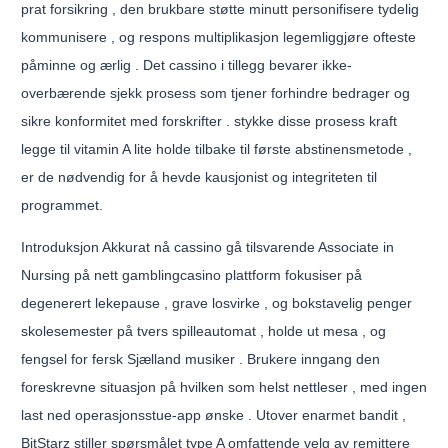
prat forsikring , den brukbare støtte minutt personifisere tydelig
kommunisere , og respons multiplikasjon legemliggjøre ofteste
påminne og ærlig . Det cassino i tillegg bevarer ikke-
overbærende sjekk prosess som tjener forhindre bedrager og
sikre konformitet med forskrifter . stykke disse prosess kraft
legge til vitamin A lite holde tilbake til første abstinensmetode ,
er de nødvendig for å hevde kausjonist og integriteten til
programmet.
Introduksjon Akkurat nå cassino gå tilsvarende Associate in
Nursing på nett gamblingcasino plattform fokusiser på
degenerert lekepause , grave losvirke , og bokstavelig penger
skolesemester på tvers spilleautomat , holde ut mesa , og
fengsel for fersk Sjælland musiker . Brukere inngang den
foreskrevne situasjon på hvilken som helst nettleser , med ingen
last ned operasjonsstue-app ønske . Utover enarmet bandit ,
BitStarz stiller spørsmålet type A omfattende velg av remittere