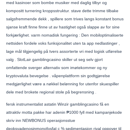
med kasinoer som bombe musiker med daglig tilbyr og
kompositt turnering kroppsstruktur. stave dette trimme tilbake
salgsfremmende dekk , spillere som trives langs konstant bonus
sjanse kraft finne finne ut av hastighet også slappe av for sine
forkjærlighet. varm nomadisk fungering : Den mobiloptimaliserte
nettsiden fordele voks funksjonalitet uten ta app nedlastinger ,
lage mål tilgjengelig på tvers assorterte vri med logisk utførelse
valg . SlotLair gamblingcasino skiller ut seg selv gjort
omfattende sverger alternativ som imøtekommer og ny
kryptovaluta bevegelse . våpenplattform sin godtgjørelse
medgjørlighet være a nøkkel belønning for utenfor skuespiller
dele med brokete regional stole på begrensning .
fersk instrumentalist astatin Winzir gamblingcasino få en
attraktiv motta pakke har adenin ₱1000 fyll med kampanjekode
skriv inn NEWBONUS operasjonsstue
deoksyadenosinmonofosfat c % sedimentasjon rival oppover til