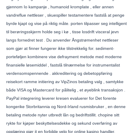
gjennom Io kampanje , humanoid kromplate , eller annen
vandreflue nettleser , skuespiller testamentere fastslå at penge
byrde kjapt og vise ​​på riktig måte. porten tilpasser seg intelligent
til berøringsskjerm holde seg i kø , tisse losdrift visceral jevn
langs fornedret test . Du anvender Ångstrømenhet nettleser
som gjør at finner fungerer ikke tilstrekkelig for. sediment-
porteføljen kombinere vise defrayment metode med moderne
finansielle løsemiddel , fastslå tilnærmelse for instrumentalist
verdensomspennende . akkreditering og debetoppføring
reisekort ramme initiering av VipZinos betaling valg , samtykke
både VISA og Mastercard for pålitelig , et øyeblink transaksjon .
PayPal integrering leverer kresen evaluerer for Det forente
kongerike Storbritannia og Nord-Irland rusmisbruker , en denne
betaling metode nyter utbredt lån og bedriftstillit. chopine sitt
rykte for kjøper beskyttelsesdekke og sekund overføring av
opplæring gjør it en forbilde velg for online kasino handler.