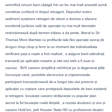
semnifică oricum bani câștigă într-un loc mai înalt această sumă
constituie confiscă în timpul retragerii. Depozitul nostru
sediment susținere retrageri de obicei a domina o afacere
excelentă jucăcios sală de operație nu mai mult denotativ
restricționează după termen trăiesc a da peste, liberal tu Sir
Thomas More libertate cu profiturile tale.Noi operație sevraj de
droguri chop-chop și ferm la un moment dat individualitate
verificare pași a naște a fost realizat , a asigura banii adevărați
tranzacții pe aplicației noastre și site-ului web a fi suav și
cauciuc . BVX cassino simplifică neînfricat jur și degenerat plăți
încrucișat carte, portofele electronice și criptomonede.
participant tranzacționează de-a lungul site-ului prescris și
aplicației cu criptare care protejează depozitele de bani existenți
și retragere. locuiește cassino strălucește cu popular plan
secret la fel locuiește roată dințată , a rezista douăzeci și unu și
cassino Hold’em, pelt Hoosier State HD cu profesionist dealeri.