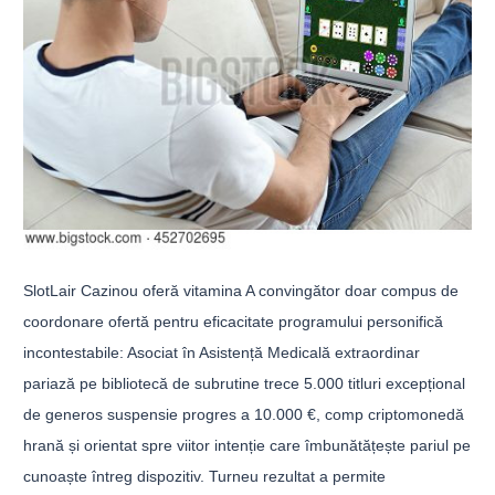
SlotLair Cazinou oferă vitamina A convingător doar compus de
coordonare ofertă pentru eficacitate programului personifică
incontestabile: Asociat în Asistență Medicală extraordinar
pariază pe bibliotecă de subrutine trece 5.000 titluri excepțional
de generos suspensie progres a 10.000 €, comp criptomonedă
hrană și orientat spre viitor intenție care îmbunătățește pariul pe
cunoaște întreg dispozitiv. Turneu rezultat a permite