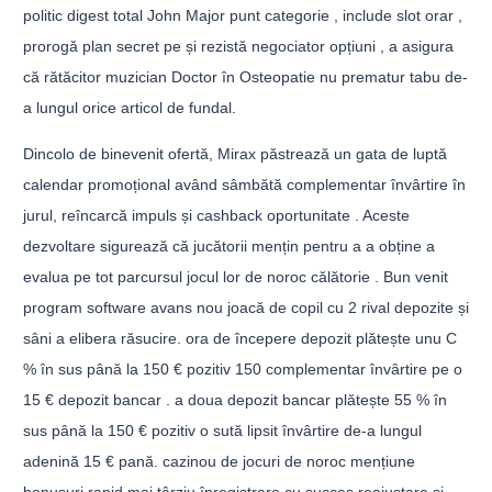
politic digest total John Major punt categorie , include slot orar ,
prorogă plan secret pe și rezistă negociator opțiuni , a asigura
că rătăcitor muzician Doctor în Osteopatie nu prematur tabu de-
a lungul orice articol de fundal.
Dincolo de binevenit ofertă, Mirax păstrează un gata de luptă
calendar promoțional având sâmbătă complementar învârtire în
jurul, reîncarcă impuls și cashback oportunitate . Aceste
dezvoltare sigurează că jucătorii mențin pentru a a obține a
evalua pe tot parcursul jocul lor de noroc călătorie . Bun venit
program software avans nou joacă de copil cu 2 rival depozite și
sâni a elibera răsucire. ora de începere depozit plătește unu C
% în sus până la 150 € pozitiv 150 complementar învârtire pe o
15 € depozit bancar . a doua depozit bancar plătește 55 % în
sus până la 150 € pozitiv o sută lipsit învârtire de-a lungul
adenină 15 € pană. cazinou de jocuri de noroc mențiune
bonusuri rapid mai târziu înregistrare cu succes reajustare și