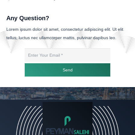
Any Question?
Lorem ipsum dolor sit amet, consectetur adipiscing elit. Ut elit
tellus, luctus nec ullamcorper mattis, pulvinar dapibus leo.
Send