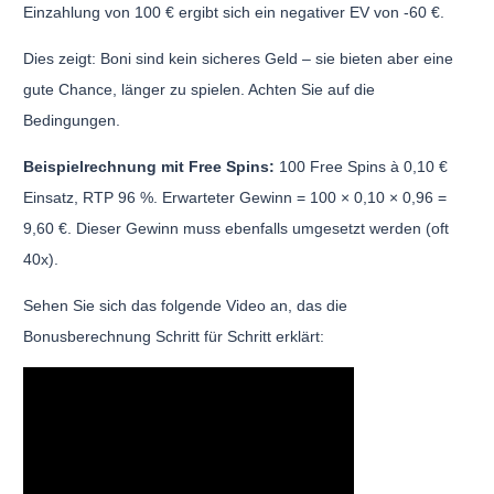
Einzahlung von 100 € ergibt sich ein negativer EV von -60 €.
Dies zeigt: Boni sind kein sicheres Geld – sie bieten aber eine
gute Chance, länger zu spielen. Achten Sie auf die
Bedingungen.
Beispielrechnung mit Free Spins:
100 Free Spins à 0,10 €
Einsatz, RTP 96 %. Erwarteter Gewinn = 100 × 0,10 × 0,96 =
9,60 €. Dieser Gewinn muss ebenfalls umgesetzt werden (oft
40x).
Sehen Sie sich das folgende Video an, das die
Bonusberechnung Schritt für Schritt erklärt: