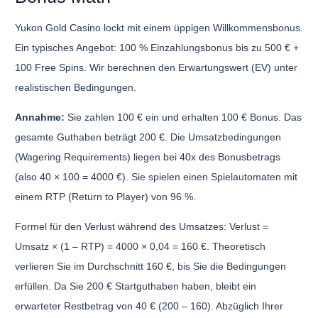
Yukon Gold Casino lockt mit einem üppigen Willkommensbonus.
Ein typisches Angebot: 100 % Einzahlungsbonus bis zu 500 € +
100 Free Spins. Wir berechnen den Erwartungswert (EV) unter
realistischen Bedingungen.
Annahme:
Sie zahlen 100 € ein und erhalten 100 € Bonus. Das
gesamte Guthaben beträgt 200 €. Die Umsatzbedingungen
(Wagering Requirements) liegen bei 40x des Bonusbetrags
(also 40 × 100 = 4000 €). Sie spielen einen Spielautomaten mit
einem RTP (Return to Player) von 96 %.
Formel für den Verlust während des Umsatzes: Verlust =
Umsatz × (1 – RTP) = 4000 × 0,04 = 160 €. Theoretisch
verlieren Sie im Durchschnitt 160 €, bis Sie die Bedingungen
erfüllen. Da Sie 200 € Startguthaben haben, bleibt ein
erwarteter Restbetrag von 40 € (200 – 160). Abzüglich Ihrer