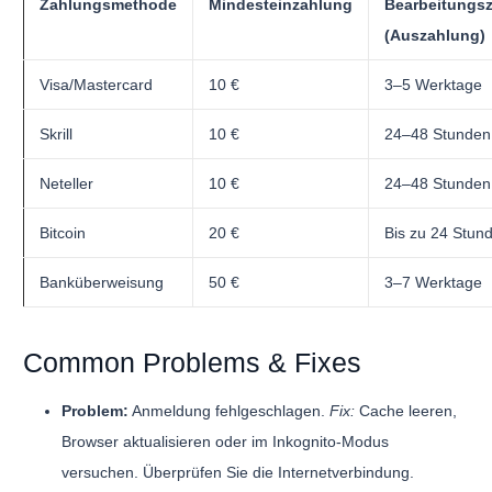
Zahlungsmethode
Mindesteinzahlung
Bearbeitungsz
(Auszahlung)
Visa/Mastercard
10 €
3–5 Werktage
Skrill
10 €
24–48 Stunden
Neteller
10 €
24–48 Stunden
Bitcoin
20 €
Bis zu 24 Stun
Banküberweisung
50 €
3–7 Werktage
Common Problems & Fixes
Problem:
Anmeldung fehlgeschlagen.
Fix:
Cache leeren,
Browser aktualisieren oder im Inkognito-Modus
versuchen. Überprüfen Sie die Internetverbindung.