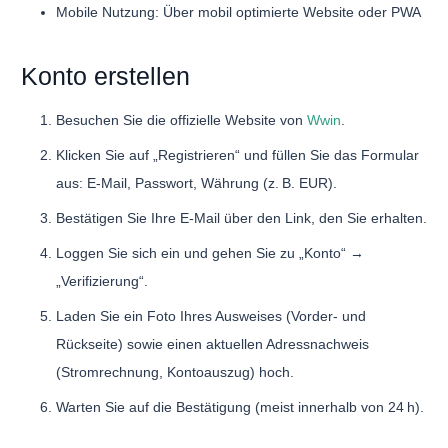
Mobile Nutzung: Über mobil optimierte Website oder PWA
Konto erstellen
Besuchen Sie die offizielle Website von
Wwin
.
Klicken Sie auf „Registrieren“ und füllen Sie das Formular
aus: E-Mail, Passwort, Währung (z. B. EUR).
Bestätigen Sie Ihre E-Mail über den Link, den Sie erhalten.
Loggen Sie sich ein und gehen Sie zu „Konto“ →
„Verifizierung“.
Laden Sie ein Foto Ihres Ausweises (Vorder- und
Rückseite) sowie einen aktuellen Adressnachweis
(Stromrechnung, Kontoauszug) hoch.
Warten Sie auf die Bestätigung (meist innerhalb von 24 h).