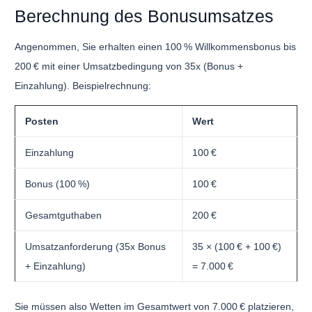
Berechnung des Bonusumsatzes
Angenommen, Sie erhalten einen 100 % Willkommensbonus bis
200 € mit einer Umsatzbedingung von 35x (Bonus +
Einzahlung). Beispielrechnung:
Posten
Wert
Einzahlung
100 €
Bonus (100 %)
100 €
Gesamtguthaben
200 €
Umsatzanforderung (35x Bonus
35 × (100 € + 100 €)
+ Einzahlung)
= 7.000 €
Sie müssen also Wetten im Gesamtwert von 7.000 € platzieren,