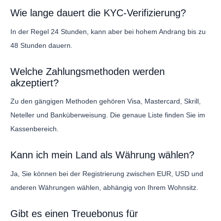
Wie lange dauert die KYC-Verifizierung?
In der Regel 24 Stunden, kann aber bei hohem Andrang bis zu
48 Stunden dauern.
Welche Zahlungsmethoden werden
akzeptiert?
Zu den gängigen Methoden gehören Visa, Mastercard, Skrill,
Neteller und Banküberweisung. Die genaue Liste finden Sie im
Kassenbereich.
Kann ich mein Land als Währung wählen?
Ja, Sie können bei der Registrierung zwischen EUR, USD und
anderen Währungen wählen, abhängig von Ihrem Wohnsitz.
Gibt es einen Treuebonus für