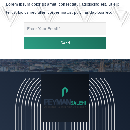
Lorem ipsum dolor sit amet, consectetur adipiscing elit. Ut elit
tellus, luctus nec ullamcorper mattis, pulvinar dapibus leo.
Send