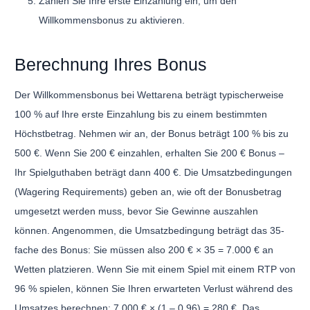
Zahlen Sie Ihre erste Einzahlung ein, um den
Willkommensbonus zu aktivieren.
Berechnung Ihres Bonus
Der Willkommensbonus bei Wettarena beträgt typischerweise
100 % auf Ihre erste Einzahlung bis zu einem bestimmten
Höchstbetrag. Nehmen wir an, der Bonus beträgt 100 % bis zu
500 €. Wenn Sie 200 € einzahlen, erhalten Sie 200 € Bonus –
Ihr Spielguthaben beträgt dann 400 €. Die Umsatzbedingungen
(Wagering Requirements) geben an, wie oft der Bonusbetrag
umgesetzt werden muss, bevor Sie Gewinne auszahlen
können. Angenommen, die Umsatzbedingung beträgt das 35-
fache des Bonus: Sie müssen also 200 € × 35 = 7.000 € an
Wetten platzieren. Wenn Sie mit einem Spiel mit einem RTP von
96 % spielen, können Sie Ihren erwarteten Verlust während des
Umsatzes berechnen: 7.000 € × (1 – 0,96) = 280 €. Das