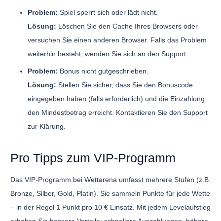
Problem:
Spiel sperrt sich oder lädt nicht.
Lösung:
Löschen Sie den Cache Ihres Browsers oder
versuchen Sie einen anderen Browser. Falls das Problem
weiterhin besteht, wenden Sie sich an den Support.
Problem:
Bonus nicht gutgeschrieben.
Lösung:
Stellen Sie sicher, dass Sie den Bonuscode
eingegeben haben (falls erforderlich) und die Einzahlung
den Mindestbetrag erreicht. Kontaktieren Sie den Support
zur Klärung.
Pro Tipps zum VIP-Programm
Das VIP-Programm bei Wettarena umfasst mehrere Stufen (z.B.
Bronze, Silber, Gold, Platin). Sie sammeln Punkte für jede Wette
– in der Regel 1 Punkt pro 10 € Einsatz. Mit jedem Levelaufstieg
erhalten Sie bessere Vorteile: schnellere Auszahlungen, höhere