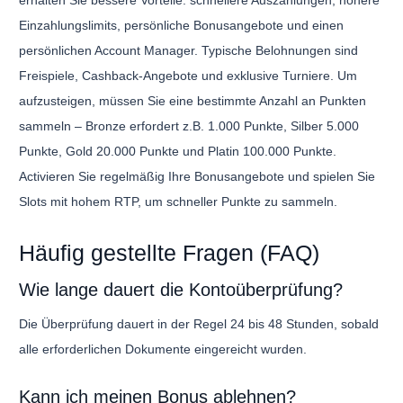
Einzahlungslimits, persönliche Bonusangebote und einen
persönlichen Account Manager. Typische Belohnungen sind
Freispiele, Cashback-Angebote und exklusive Turniere. Um
aufzusteigen, müssen Sie eine bestimmte Anzahl an Punkten
sammeln – Bronze erfordert z.B. 1.000 Punkte, Silber 5.000
Punkte, Gold 20.000 Punkte und Platin 100.000 Punkte.
Activieren Sie regelmäßig Ihre Bonusangebote und spielen Sie
Slots mit hohem RTP, um schneller Punkte zu sammeln.
Häufig gestellte Fragen (FAQ)
Wie lange dauert die Kontoüberprüfung?
Die Überprüfung dauert in der Regel 24 bis 48 Stunden, sobald
alle erforderlichen Dokumente eingereicht wurden.
Kann ich meinen Bonus ablehnen?