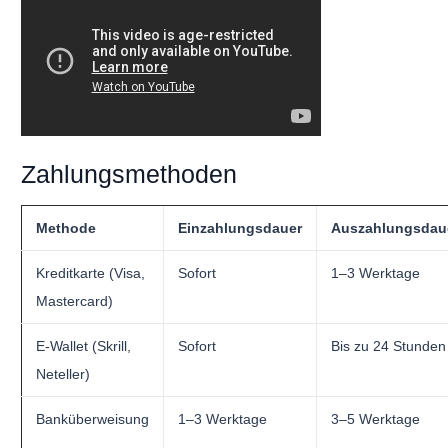
Zahlungsmethoden
Methode
Einzahlungsdauer
Auszahlungsdau
Kreditkarte (Visa,
Sofort
1–3 Werktage
Mastercard)
E-Wallet (Skrill,
Sofort
Bis zu 24 Stunden
Neteller)
Banküberweisung
1–3 Werktage
3–5 Werktage