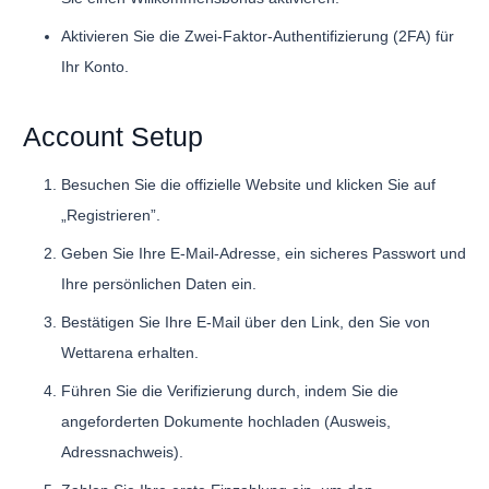
Aktivieren Sie die Zwei-Faktor-Authentifizierung (2FA) für
Ihr Konto.
Account Setup
Besuchen Sie die offizielle Website und klicken Sie auf
„Registrieren”.
Geben Sie Ihre E-Mail-Adresse, ein sicheres Passwort und
Ihre persönlichen Daten ein.
Bestätigen Sie Ihre E-Mail über den Link, den Sie von
Wettarena erhalten.
Führen Sie die Verifizierung durch, indem Sie die
angeforderten Dokumente hochladen (Ausweis,
Adressnachweis).