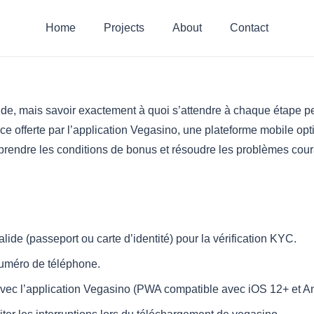
Home
Projects
About
Contact
ide, mais savoir exactement à quoi s’attendre à chaque étape pe
nce offerte par l’application Vegasino, une plateforme mobile o
rendre les conditions de bonus et résoudre les problèmes cour
lide (passeport ou carte d’identité) pour la vérification KYC.
numéro de téléphone.
 avec l’application Vegasino (PWA compatible avec iOS 12+ et An