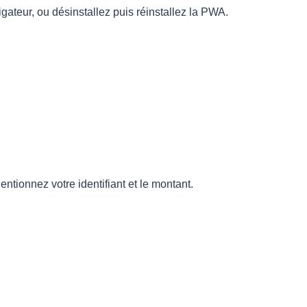
gateur, ou désinstallez puis réinstallez la PWA.
ntionnez votre identifiant et le montant.