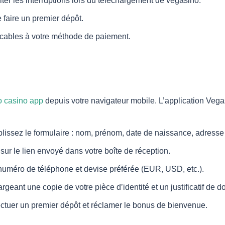
ter les interruptions lors du téléchargement de vegasino.
 faire un premier dépôt.
plicables à votre méthode de paiement.
 casino app
depuis votre navigateur mobile. L’application Ve
mplissez le formulaire : nom, prénom, date de naissance, adresse
sur le lien envoyé dans votre boîte de réception.
 numéro de téléphone et devise préférée (EUR, USD, etc.).
argeant une copie de votre pièce d’identité et un justificatif de d
fectuer un premier dépôt et réclamer le bonus de bienvenue.