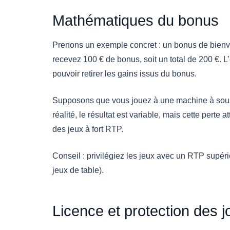
Mathématiques du bonus
Prenons un exemple concret : un bonus de bienv
recevez 100 € de bonus, soit un total de 200 €. L
pouvoir retirer les gains issus du bonus.
Supposons que vous jouez à une machine à sous a
réalité, le résultat est variable, mais cette pe
des jeux à fort RTP.
Conseil : privilégiez les jeux avec un RTP supér
jeux de table).
Licence et protection des 