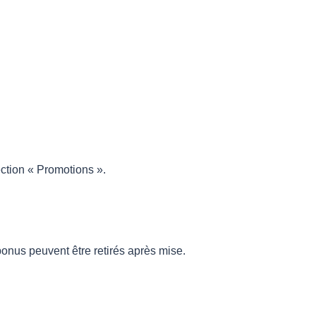
ction « Promotions ».
bonus peuvent être retirés après mise.