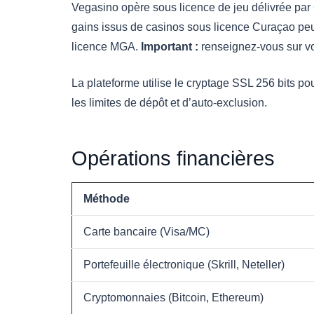
Vegasino opère sous licence de jeu délivrée par 
gains issus de casinos sous licence Curaçao peu
licence MGA.
Important :
renseignez-vous sur vot
La plateforme utilise le cryptage SSL 256 bits po
les limites de dépôt et d’auto-exclusion.
Opérations financières
Méthode
Carte bancaire (Visa/MC)
Portefeuille électronique (Skrill, Neteller)
Cryptomonnaies (Bitcoin, Ethereum)