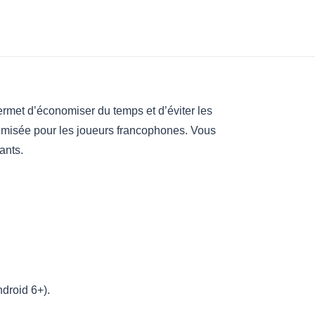
rmet d’économiser du temps et d’éviter les
ptimisée pour les joueurs francophones. Vous
ants.
droid 6+).