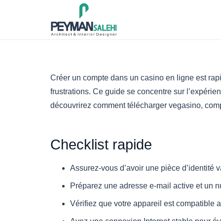
Créer un compte dans un casino en ligne est rap
frustrations. Ce guide se concentre sur l’expérie
découvrirez comment télécharger vegasino, comp
Checklist rapide
Assurez-vous d’avoir une pièce d’identité va
Préparez une adresse e-mail active et un 
Vérifiez que votre appareil est compatible