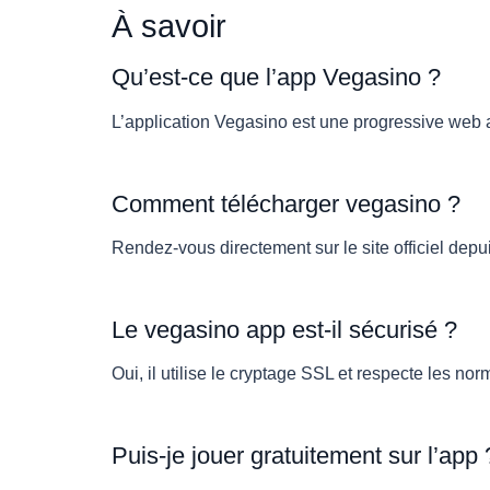
À savoir
Qu’est-ce que l’app Vegasino ?
L’application Vegasino est une progressive web 
Comment télécharger vegasino ?
Rendez-vous directement sur le site officiel depui
Le vegasino app est-il sécurisé ?
Oui, il utilise le cryptage SSL et respecte les 
Puis-je jouer gratuitement sur l’app 