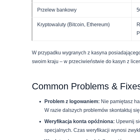
Przelew bankowy
5
Kryptowaluty (Bitcoin, Ethereum)
R
P
W przypadku wygranych z kasyna posiadającego
swoim kraju – w przeciwieństwie do kasyn z lice
Common Problems & Fixe
Problem z logowaniem:
Nie pamiętasz has
W razie dalszych problemów skontaktuj się
Weryfikacja konta opóźniona:
Upewnij si
specjalnych. Czas weryfikacji wynosi zwyk