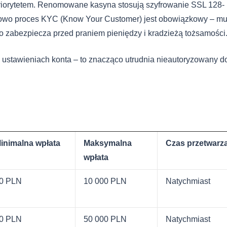
iorytetem. Renomowane kasyna stosują szyfrowanie SSL 128- lu
owo proces KYC (Know Your Customer) jest obowiązkowy – mus
o zabezpiecza przed praniem pieniędzy i kradzieżą tożsamości
stawieniach konta – to znacząco utrudnia nieautoryzowany dos
inimalna wpłata
Maksymalna
Czas przetwarza
wpłata
0 PLN
10 000 PLN
Natychmiast
0 PLN
50 000 PLN
Natychmiast