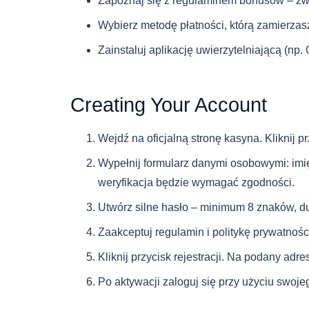
Zapoznaj się z regulaminem bonusów – zwr
Wybierz metodę płatności, którą zamierzasz
Zainstaluj aplikację uwierzytelniającą (np. 
Creating Your Account
Wejdź na oficjalną stronę kasyna. Kliknij 
Wypełnij formularz danymi osobowymi: imię
weryfikacja będzie wymagać zgodności.
Utwórz silne hasło – minimum 8 znaków, duż
Zaakceptuj regulamin i politykę prywatnoś
Kliknij przycisk rejestracji. Na podany adre
Po aktywacji zaloguj się przy użyciu swoje