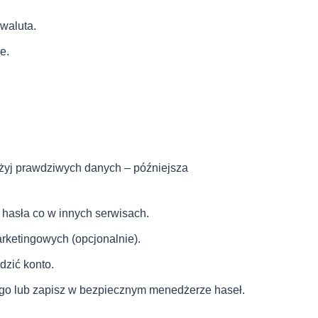
owaluta.
e.
Użyj prawdziwych danych – późniejsza
o hasła co w innych serwisach.
rketingowych (opcjonalnie).
dzić konto.
taj go lub zapisz w bezpiecznym menedżerze haseł.