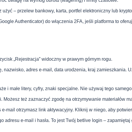
óć uwagę na wymóg obrotu (wagering) i limity czasowe.
 użyć – przelew bankowy, karta, portfel elektroniczny lub krypt
Google Authenticator) do włączenia 2FA, jeśli platforma to oferuj
przycisk „Rejestracja” widoczny w prawym górnym rogu.
, nazwisko, adres e-mail, data urodzenia, kraj zamieszkania. 
e i małe litery, cyfry, znaki specjalne. Nie używaj tego sameg
ci. Możesz też zaznaczyć zgodę na otrzymywanie materiałów ma
s e-mail otrzymasz link aktywacyjny. Kliknij w niego, aby potwier
go adresu e-mail i hasła. To jest Twój betlive login – zapamię