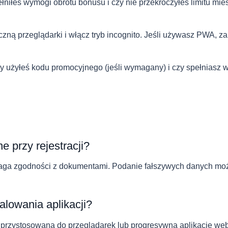
łniłeś wymogi obrotu bonusu i czy nie przekroczyłeś limitu mi
ą przeglądarki i włącz tryb incognito. Jeśli używasz PWA, zakt
 użyłeś kodu promocyjnego (jeśli wymagany) i czy spełniasz 
przy rejestracji?
ga zgodności z dokumentami. Podanie fałszywych danych może
alowania aplikacji?
 przystosowaną do przeglądarek lub progresywną aplikację w