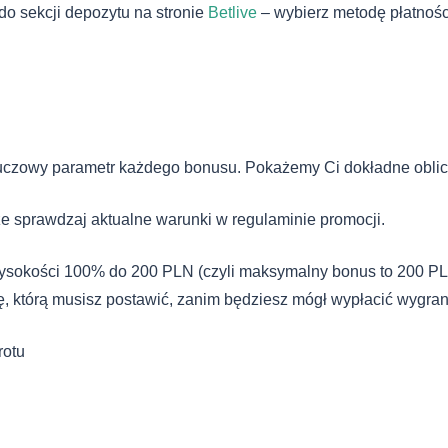
do sekcji depozytu na stronie
Betlive
– wybierz metodę płatności
luczowy parametr każdego bonusu. Pokażemy Ci dokładne oblicz
e sprawdzaj aktualne warunki w regulaminie promocji.
ysokości 100% do 200 PLN (czyli maksymalny bonus to 200 PLN
ę, którą musisz postawić, zanim będziesz mógł wypłacić wygra
rotu