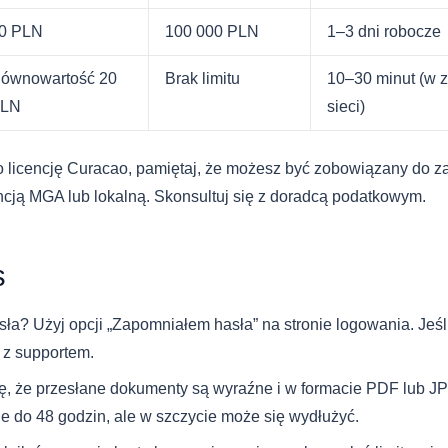
0 PLN
100 000 PLN
1–3 dni robocze
ównowartość 20
Brak limitu
10–30 minut (w z
LN
sieci)
 licencję Curacao, pamiętaj, że możesz być zobowiązany do 
ncją MGA lub lokalną. Skonsultuj się z doradcą podatkowym.
s
ła? Użyj opcji „Zapomniałem hasła” na stronie logowania. Jeśli
 z supportem.
ę, że przesłane dokumenty są wyraźne i w formacie PDF lub 
le do 48 godzin, ale w szczycie może się wydłużyć.