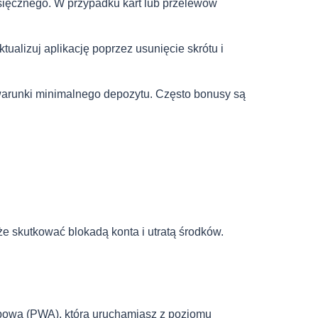
esięcznego. W przypadku kart lub przelewów
ualizuj aplikację poprzez usunięcie skrótu i
warunki minimalnego depozytu. Często bonusy są
 skutkować blokadą konta i utratą środków.
ebową (PWA), którą uruchamiasz z poziomu