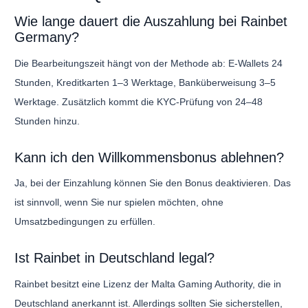
Wie lange dauert die Auszahlung bei Rainbet
Germany?
Die Bearbeitungszeit hängt von der Methode ab: E-Wallets 24
Stunden, Kreditkarten 1–3 Werktage, Banküberweisung 3–5
Werktage. Zusätzlich kommt die KYC-Prüfung von 24–48
Stunden hinzu.
Kann ich den Willkommensbonus ablehnen?
Ja, bei der Einzahlung können Sie den Bonus deaktivieren. Das
ist sinnvoll, wenn Sie nur spielen möchten, ohne
Umsatzbedingungen zu erfüllen.
Ist Rainbet in Deutschland legal?
Rainbet besitzt eine Lizenz der Malta Gaming Authority, die in
Deutschland anerkannt ist. Allerdings sollten Sie sicherstellen,