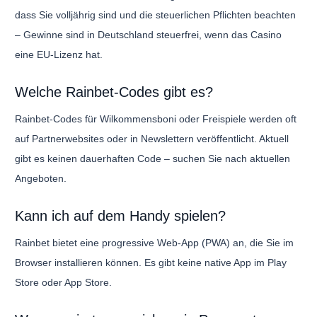
dass Sie volljährig sind und die steuerlichen Pflichten beachten
– Gewinne sind in Deutschland steuerfrei, wenn das Casino
eine EU-Lizenz hat.
Welche Rainbet-Codes gibt es?
Rainbet-Codes für Wilkommensboni oder Freispiele werden oft
auf Partnerwebsites oder in Newslettern veröffentlicht. Aktuell
gibt es keinen dauerhaften Code – suchen Sie nach aktuellen
Angeboten.
Kann ich auf dem Handy spielen?
Rainbet bietet eine progressive Web-App (PWA) an, die Sie im
Browser installieren können. Es gibt keine native App im Play
Store oder App Store.