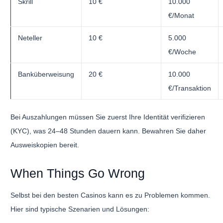
Skrill
10 €
10.000
€/Monat
Neteller
10 €
5.000
€/Woche
Banküberweisung
20 €
10.000
€/Transaktion
Bei Auszahlungen müssen Sie zuerst Ihre Identität verifizieren
(KYC), was 24–48 Stunden dauern kann. Bewahren Sie daher
Ausweiskopien bereit.
When Things Go Wrong
Selbst bei den besten Casinos kann es zu Problemen kommen.
Hier sind typische Szenarien und Lösungen: