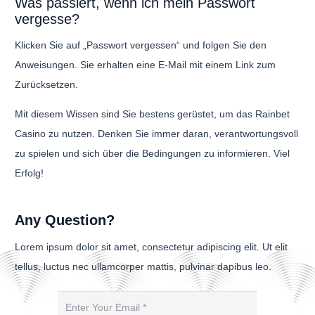
Was passiert, wenn ich mein Passwort
vergesse?
Klicken Sie auf „Passwort vergessen“ und folgen Sie den
Anweisungen. Sie erhalten eine E-Mail mit einem Link zum
Zurücksetzen.
Mit diesem Wissen sind Sie bestens gerüstet, um das Rainbet
Casino zu nutzen. Denken Sie immer daran, verantwortungsvoll
zu spielen und sich über die Bedingungen zu informieren. Viel
Erfolg!
Any Question?
Lorem ipsum dolor sit amet, consectetur adipiscing elit. Ut elit
tellus, luctus nec ullamcorper mattis, pulvinar dapibus leo.