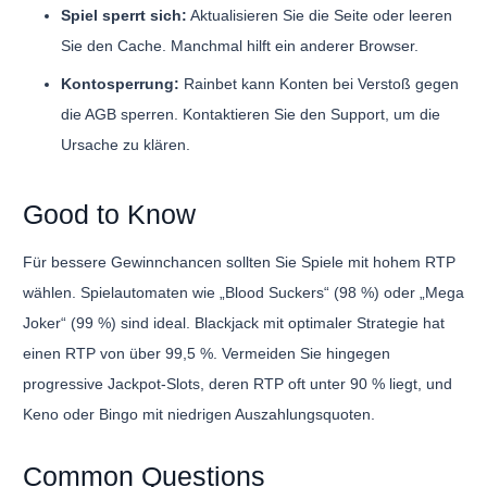
Spiel sperrt sich:
Aktualisieren Sie die Seite oder leeren
Sie den Cache. Manchmal hilft ein anderer Browser.
Kontosperrung:
Rainbet kann Konten bei Verstoß gegen
die AGB sperren. Kontaktieren Sie den Support, um die
Ursache zu klären.
Good to Know
Für bessere Gewinnchancen sollten Sie Spiele mit hohem RTP
wählen. Spielautomaten wie „Blood Suckers“ (98 %) oder „Mega
Joker“ (99 %) sind ideal. Blackjack mit optimaler Strategie hat
einen RTP von über 99,5 %. Vermeiden Sie hingegen
progressive Jackpot-Slots, deren RTP oft unter 90 % liegt, und
Keno oder Bingo mit niedrigen Auszahlungsquoten.
Common Questions