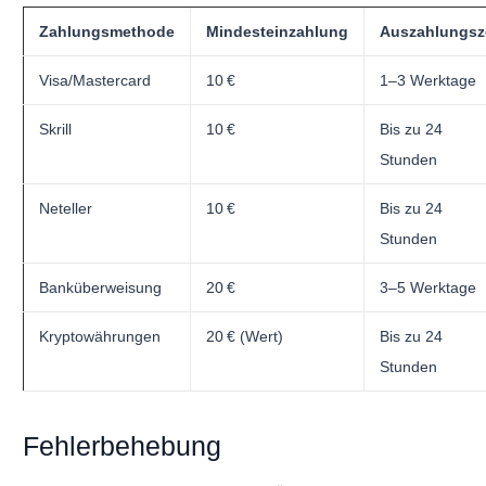
Zahlungsmethode
Mindesteinzahlung
Auszahlungsz
Visa/Mastercard
10 €
1–3 Werktage
Skrill
10 €
Bis zu 24
Stunden
Neteller
10 €
Bis zu 24
Stunden
Banküberweisung
20 €
3–5 Werktage
Kryptowährungen
20 € (Wert)
Bis zu 24
Stunden
Fehlerbehebung