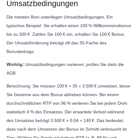
Umsatzbedingungen
Die meisten Boni unterliegen Umsatzbedingungen. Ein
typisches Beispiel: Sie erhalten einen 100 % Willkommensbonus
bis zu 300 €. Zahlen Sie 100 € ein, erhalten Sie 100 € Bonus.
Der Umsatzforderung beträgt oft das 35-Fache des
Bonusbetrags.
Wichtig:
Umsatzbedingungen variieren; prüfen Sie stets die
AGB.
Berechnung: Sie müssen 100 € × 35 = 3.500 € umsetzen, bevor
Sie Gewinne aus dem Bonus abheben können. Bei einem
durchschnittlichen RTP von 96 % verlieren Sie bei jedem Dreh
statistisch 4 % des Einsatzes. Der erwartete Verlust während
des Umsatzes beträgt 3.500 € × 0,04 = 140 €. Das bedeutet,
dass nach dem Umsetzen der Bonus im Schnitt verbraucht ist.
Tipp: Wählen Sie Spiele mit hohem RTP (z. B. 98 %) und