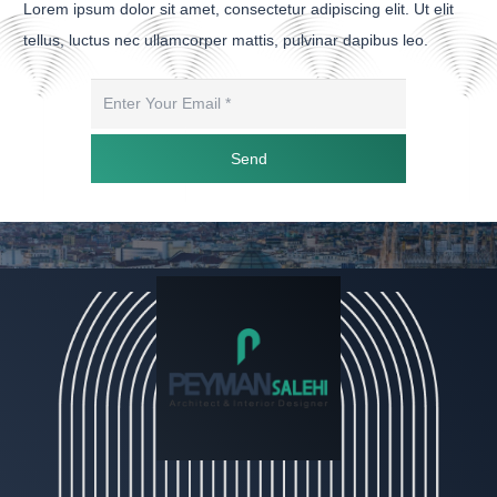
Lorem ipsum dolor sit amet, consectetur adipiscing elit. Ut elit
tellus, luctus nec ullamcorper mattis, pulvinar dapibus leo.
Send