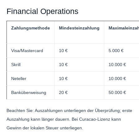
Financial Operations
Zahlungsmethode
Mindesteinzahlung
Maximaleinza
Visa/Mastercard
10 €
5.000 €
Skrill
10 €
10.000 €
Neteller
10 €
10.000 €
Banküberweisung
20 €
50.000 €
Beachten Sie: Auszahlungen unterliegen der Überprüfung; erste
Auszahlung kann länger dauern. Bei Curacao-Lizenz kann
Gewinn der lokalen Steuer unterliegen.