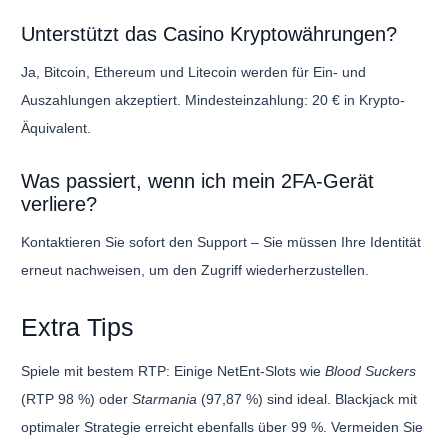
Unterstützt das Casino Kryptowährungen?
Ja, Bitcoin, Ethereum und Litecoin werden für Ein- und
Auszahlungen akzeptiert. Mindesteinzahlung: 20 € in Krypto-
Äquivalent.
Was passiert, wenn ich mein 2FA-Gerät
verliere?
Kontaktieren Sie sofort den Support – Sie müssen Ihre Identität
erneut nachweisen, um den Zugriff wiederherzustellen.
Extra Tips
Spiele mit bestem RTP: Einige NetEnt-Slots wie
Blood Suckers
(RTP 98 %) oder
Starmania
(97,87 %) sind ideal. Blackjack mit
optimaler Strategie erreicht ebenfalls über 99 %. Vermeiden Sie