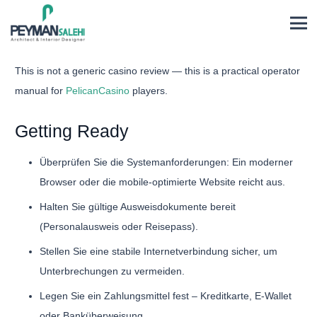
This is not a generic casino review — this is a practical operator
manual for
PelicanCasino
players.
Getting Ready
Überprüfen Sie die Systemanforderungen: Ein moderner
Browser oder die mobile-optimierte Website reicht aus.
Halten Sie gültige Ausweisdokumente bereit
(Personalausweis oder Reisepass).
Stellen Sie eine stabile Internetverbindung sicher, um
Unterbrechungen zu vermeiden.
Legen Sie ein Zahlungsmittel fest – Kreditkarte, E-Wallet
oder Banküberweisung.