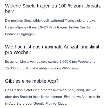
Welche Spiele tragen zu 100 % zum Umsatz
bei?
Die meisten Slots zählen voll, während Tischspiele und Live-
Casino-Spiele oft nur 10–20 % beitragen. Prüfen Sie die
Bonusbedingungen.
Wie hoch ist das maximale Auszahlungslimit
pro Woche?
Es gelten Limits von beispielsweise 5.000 € pro Woche und
15.000 € pro Monat – abhängig vom VIP-Status.
Gibt es eine mobile App?
Das Casino bietet eine progressive Web-App (PWA), die Sie
über den Browser installieren können. Eine native App ist nicht
im App Store oder Google Play verfügbar.