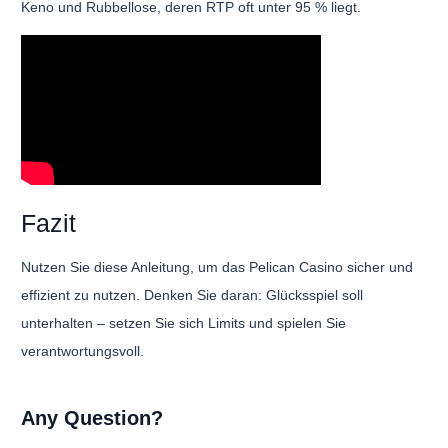
Keno und Rubbellose, deren RTP oft unter 95 % liegt.
Fazit
Nutzen Sie diese Anleitung, um das Pelican Casino sicher und
effizient zu nutzen. Denken Sie daran: Glücksspiel soll
unterhalten – setzen Sie sich Limits und spielen Sie
verantwortungsvoll.
Any Question?