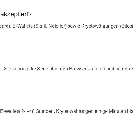
kzeptiert?
card), E-Wallets (Skrill, Neteller) sowie Kryptowährungen (Bitc
t. Sie können die Seite über den Browser aufrufen und für den
: E-Wallets 24–48 Stunden, Kryptowährungen einige Minuten b