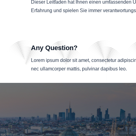
Dieser Leitfaden hat Ihnen einen umfassenden Üb
Erfahrung und spielen Sie immer verantwortungsv
Any Question?
Lorem ipsum dolor sit amet, consectetur adipiscing e
nec ullamcorper mattis, pulvinar dapibus leo.