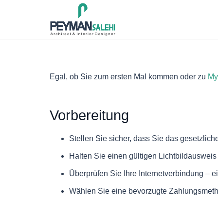
Egal, ob Sie zum ersten Mal kommen oder zu
My
Vorbereitung
Stellen Sie sicher, dass Sie das gesetzlich
Halten Sie einen gültigen Lichtbildausweis
Überprüfen Sie Ihre Internetverbindung – ein
Wählen Sie eine bevorzugte Zahlungsmethod