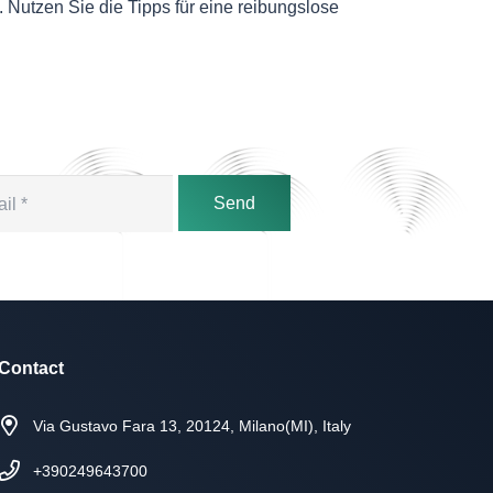
Nutzen Sie die Tipps für eine reibungslose
Send
Contact
Via Gustavo Fara 13, 20124, Milano(MI), Italy
+390249643700