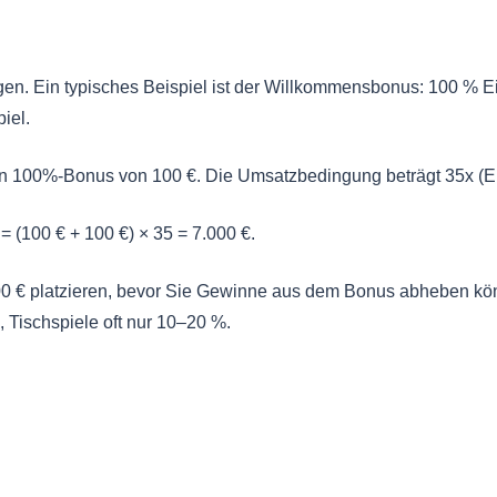
en. Ein typisches Beispiel ist der Willkommensbonus: 100 % E
iel.
en 100%-Bonus von 100 €. Die Umsatzbedingung beträgt 35x (E
 (100 € + 100 €) × 35 = 7.000 €.
 € platzieren, bevor Sie Gewinne aus dem Bonus abheben könne
 Tischspiele oft nur 10–20 %.