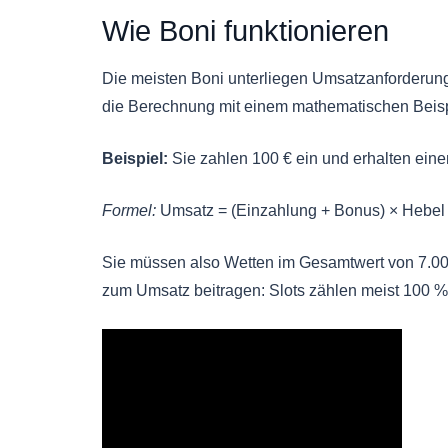
Wie Boni funktionieren
Die meisten Boni unterliegen Umsatzanforderung
die Berechnung mit einem mathematischen Beisp
Beispiel:
Sie zahlen 100 € ein und erhalten ein
Formel:
Umsatz = (Einzahlung + Bonus) × Hebel =
Sie müssen also Wetten im Gesamtwert von 7.000
zum Umsatz beitragen: Slots zählen meist 100 %,