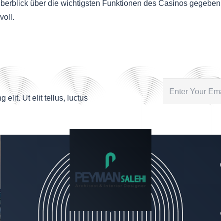
erblick über die wichtigsten Funktionen des Casinos gegeben. 
oll.
lit. Ut elit tellus, luctus