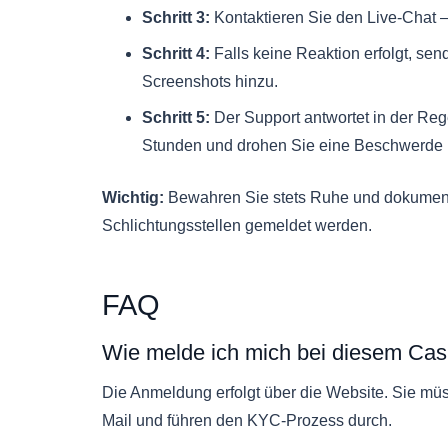
Schritt 3:
Kontaktieren Sie den Live-Chat –
Schritt 4:
Falls keine Reaktion erfolgt, se
Screenshots hinzu.
Schritt 5:
Der Support antwortet in der Rege
Stunden und drohen Sie eine Beschwerde 
Wichtig:
Bewahren Sie stets Ruhe und dokumenti
Schlichtungsstellen gemeldet werden.
FAQ
Wie melde ich mich bei diesem Cas
Die Anmeldung erfolgt über die Website. Sie müs
Mail und führen den KYC-Prozess durch.