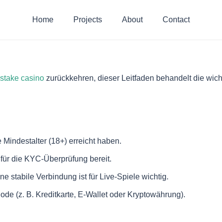
Home
Projects
About
Contact
stake casino
zurückkehren, dieser Leitfaden behandelt die wic
e Mindestalter (18+) erreicht haben.
 für die KYC-Überprüfung bereit.
e stabile Verbindung ist für Live-Spiele wichtig.
e (z. B. Kreditkarte, E-Wallet oder Kryptowährung).