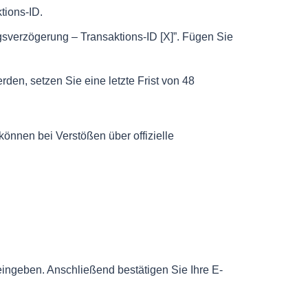
tions-ID.
gsverzögerung – Transaktions-ID [X]”. Fügen Sie
den, setzen Sie eine letzte Frist von 48
nnen bei Verstößen über offizielle
eingeben. Anschließend bestätigen Sie Ihre E-