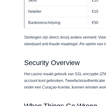
Skrill
€10
Neteller
€10
Bankoverschrijving
€50
Stortingen zijn direct, tenzij anders vermeld. Voo
standaard anti-fraude maatregel. Als speler van l
Security Overview
Het casino maakt gebruik van SSL-encryptie (25
account kunt gebruiken. Tweefactorauthenticatie (
onder een Curaçao-licentie, kunnen winsten word