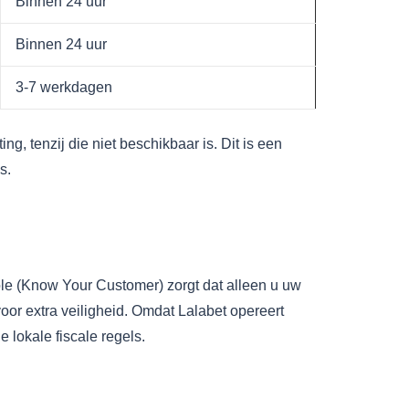
Binnen 24 uur
Binnen 24 uur
3-7 werkdagen
ng, tenzij die niet beschikbaar is. Dit is een
s.
le (Know Your Customer) zorgt dat alleen u uw
voor extra veiligheid. Omdat Lalabet opereert
lokale fiscale regels.