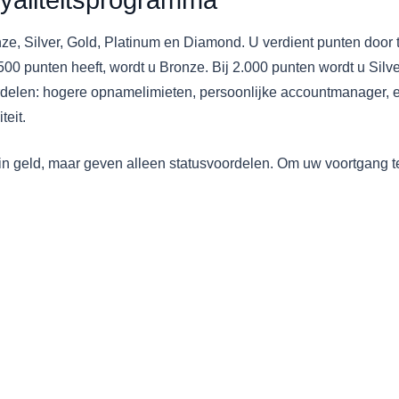
nze, Silver, Gold, Platinum en Diamond. U verdient punten door t
 500 punten heeft, wordt u Bronze. Bij 2.000 punten wordt u Silv
ordelen: hogere opnamelimieten, persoonlijke accountmanager,
teit.
 geld, maar geven alleen statusvoordelen. Om uw voortgang te 