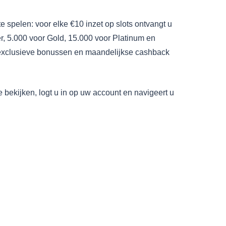
e spelen: voor elke €10 inzet op slots ontvangt u
er, 5.000 voor Gold, 15.000 voor Platinum en
 exclusieve bonussen en maandelijkse cashback
bekijken, logt u in op uw account en navigeert u