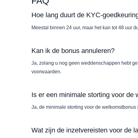
FAQ
Hoe lang duurt de KYC-goedkeurin
Meestal binnen 24 uur, maar het kan tot 48 uur du
Kan ik de bonus annuleren?
Ja, zolang u nog geen weddenschappen hebt gepl
voorwaarden.
Is er een minimale storting voor d
Ja, de minimale storting voor de welkomstbonus i
Wat zijn de inzetvereisten voor de 