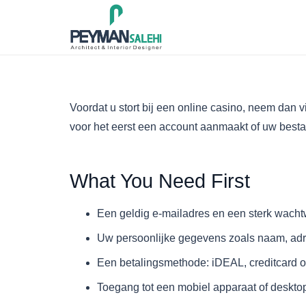
Voordat u stort bij een online casino, neem dan v
voor het eerst een account aanmaakt of uw bestaan
What You Need First
Een geldig e-mailadres en een sterk wacht
Uw persoonlijke gegevens zoals naam, ad
Een betalingsmethode: iDEAL, creditcard of e
Toegang tot een mobiel apparaat of desktop