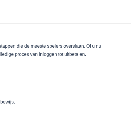
e stappen die de meeste spelers overslaan. Of u nu
lledige proces van inloggen tot uitbetalen.
bewijs.