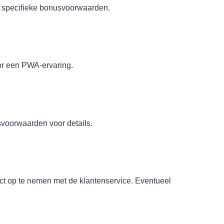
e specifieke bonusvoorwaarden.
oor een PWA-ervaring.
svoorwaarden voor details.
act op te nemen met de klantenservice. Eventueel