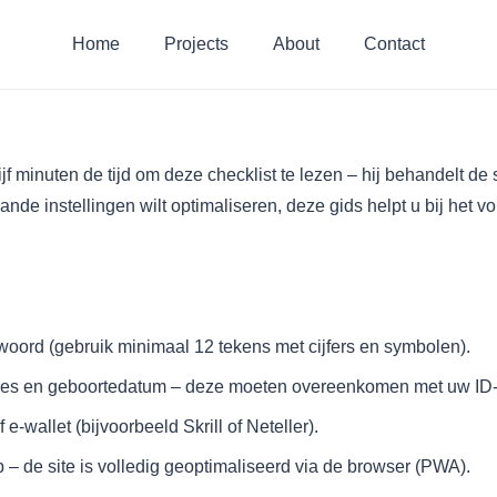
Home
Projects
About
Contact
ijf minuten de tijd om deze checklist te lezen – hij behandelt d
de instellingen wilt optimaliseren, deze gids helpt u bij het vo
woord (gebruik minimaal 12 tekens met cijfers en symbolen).
res en geboortedatum – deze moeten overeenkomen met uw ID-
-wallet (bijvoorbeeld Skrill of Neteller).
 – de site is volledig geoptimaliseerd via de browser (PWA).