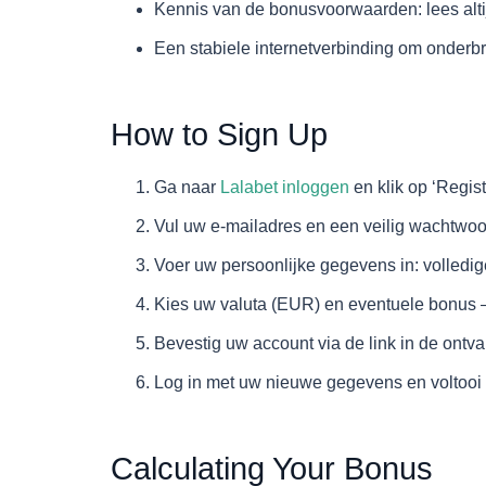
Kennis van de bonusvoorwaarden: lees altij
Een stabiele internetverbinding om onderb
How to Sign Up
Ga naar
Lalabet inloggen
en klik op ‘Regist
Vul uw e-mailadres en een veilig wachtwoor
Voer uw persoonlijke gegevens in: volled
Kies uw valuta (EUR) en eventuele bonus – 
Bevestig uw account via de link in de ontv
Log in met uw nieuwe gegevens en voltooi d
Calculating Your Bonus