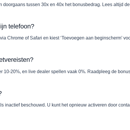
en doorgaans tussen 30x en 40x het bonusbedrag. Lees altijd d
ijn telefoon?
e via Chrome of Safari en kiest ‘Toevoegen aan beginscherm’ v
etvereisten?
ker 10-20%, en live dealer spellen vaak 0%. Raadpleeg de bonu
?
als inactief beschouwd. U kunt het opnieuw activeren door cont