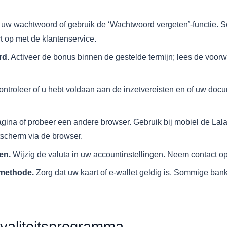
uw wachtwoord of gebruik de ‘Wachtwoord vergeten’-functie. Som
 op met de klantenservice.
rd.
Activeer de bonus binnen de gestelde termijn; lees de voorw
ntroleer of u hebt voldaan aan de inzetvereisten en of uw doc
gina of probeer een andere browser. Gebruik bij mobiel de Lala
tscherm via de browser.
en.
Wijzig de valuta in uw accountinstellingen. Neem contact o
smethode.
Zorg dat uw kaart of e-wallet geldig is. Sommige ba
yaliteitsprogramma