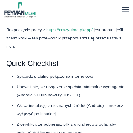
Rozpoczęcie pracy z
https://crazy-time.pl/app/
jest proste, jeśli
znasz kroki – ten przewodnik przeprowadzi Cię przez każdy z
nich.
Quick Checklist
Sprawdź stabilne połączenie internetowe.
Upewnij się, że urządzenie spełnia minimalne wymagania
(Android 5.0 lub nowszy, iOS 11+).
Włącz instalację z nieznanych źródeł (Android) – możesz
wyłączyć po instalacji.
Zweryfikuj, że pobierasz plik z oficjalnego źródła, aby
uniknąć złośliwego oprogramowania.