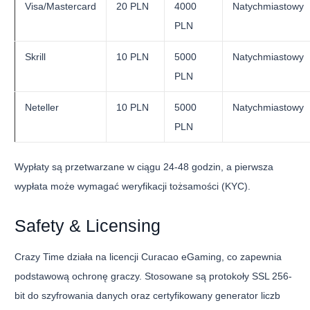
Visa/Mastercard
20 PLN
4000
Natychmiastowy
PLN
Skrill
10 PLN
5000
Natychmiastowy
PLN
Neteller
10 PLN
5000
Natychmiastowy
PLN
Wypłaty są przetwarzane w ciągu 24-48 godzin, a pierwsza
wypłata może wymagać weryfikacji tożsamości (KYC).
Safety & Licensing
Crazy Time działa na licencji Curacao eGaming, co zapewnia
podstawową ochronę graczy. Stosowane są protokoły SSL 256-
bit do szyfrowania danych oraz certyfikowany generator liczb