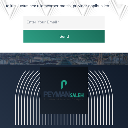
tellus, luctus nec ullamcorper mattis, pulvinar dapibus leo.
Send