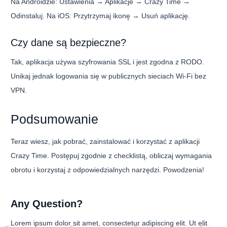
Na Androidzie: Ustawienia → Aplikacje → Crazy Time →
Odinstaluj. Na iOS: Przytrzymaj ikonę → Usuń aplikację.
Czy dane są bezpieczne?
Tak, aplikacja używa szyfrowania SSL i jest zgodna z RODO.
Unikaj jednak logowania się w publicznych sieciach Wi-Fi bez
VPN.
Podsumowanie
Teraz wiesz, jak pobrać, zainstalować i korzystać z aplikacji
Crazy Time. Postępuj zgodnie z checklistą, obliczaj wymagania
obrotu i korzystaj z odpowiedzialnych narzędzi. Powodzenia!
Any Question?
Lorem ipsum dolor sit amet, consectetur adipiscing elit. Ut elit