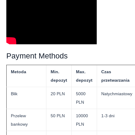
Payment Methods
Metoda
Min.
Max.
Czas
depozyt
depozyt
przetwarzania
Blik
20 PLN
5000
Natychmiastowy
PLN
Przelew
50 PLN
10000
1-3 dni
bankowy
PLN