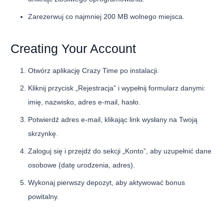
Zarezerwuj co najmniej 200 MB wolnego miejsca.
Creating Your Account
Otwórz aplikację Crazy Time po instalacji.
Kliknij przycisk „Rejestracja” i wypełnij formularz danymi:
imię, nazwisko, adres e-mail, hasło.
Potwierdź adres e-mail, klikając link wysłany na Twoją
skrzynkę.
Zaloguj się i przejdź do sekcji „Konto”, aby uzupełnić dane
osobowe (datę urodzenia, adres).
Wykonaj pierwszy depozyt, aby aktywować bonus
powitalny.