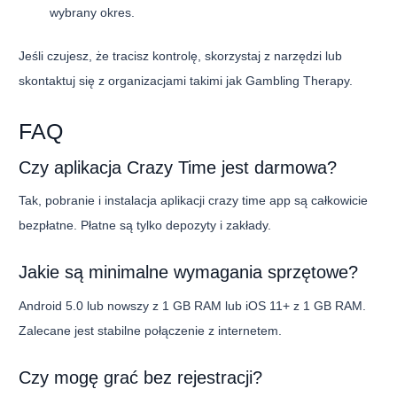
wybrany okres.
Jeśli czujesz, że tracisz kontrolę, skorzystaj z narzędzi lub
skontaktuj się z organizacjami takimi jak Gambling Therapy.
FAQ
Czy aplikacja Crazy Time jest darmowa?
Tak, pobranie i instalacja aplikacji crazy time app są całkowicie
bezpłatne. Płatne są tylko depozyty i zakłady.
Jakie są minimalne wymagania sprzętowe?
Android 5.0 lub nowszy z 1 GB RAM lub iOS 11+ z 1 GB RAM.
Zalecane jest stabilne połączenie z internetem.
Czy mogę grać bez rejestracji?