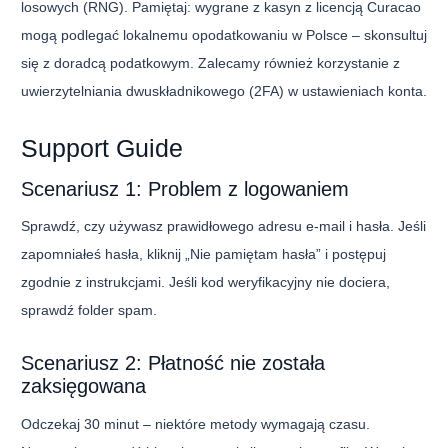
losowych (RNG). Pamiętaj: wygrane z kasyn z licencją Curacao
mogą podlegać lokalnemu opodatkowaniu w Polsce – skonsultuj
się z doradcą podatkowym. Zalecamy również korzystanie z
uwierzytelniania dwuskładnikowego (2FA) w ustawieniach konta.
Support Guide
Scenariusz 1: Problem z logowaniem
Sprawdź, czy używasz prawidłowego adresu e-mail i hasła. Jeśli
zapomniałeś hasła, kliknij „Nie pamiętam hasła” i postępuj
zgodnie z instrukcjami. Jeśli kod weryfikacyjny nie dociera,
sprawdź folder spam.
Scenariusz 2: Płatność nie została
zaksięgowana
Odczekaj 30 minut – niektóre metody wymagają czasu.