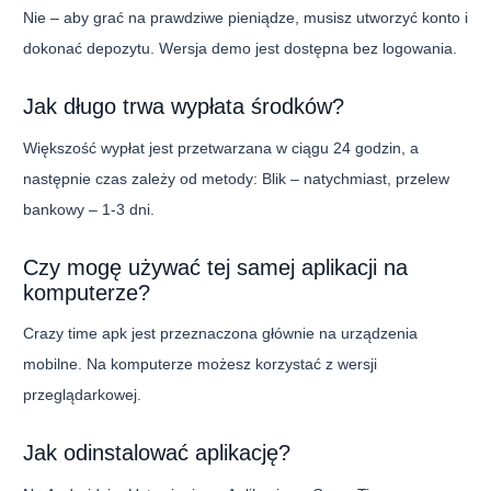
Nie – aby grać na prawdziwe pieniądze, musisz utworzyć konto i
dokonać depozytu. Wersja demo jest dostępna bez logowania.
Jak długo trwa wypłata środków?
Większość wypłat jest przetwarzana w ciągu 24 godzin, a
następnie czas zależy od metody: Blik – natychmiast, przelew
bankowy – 1-3 dni.
Czy mogę używać tej samej aplikacji na
komputerze?
Crazy time apk jest przeznaczona głównie na urządzenia
mobilne. Na komputerze możesz korzystać z wersji
przeglądarkowej.
Jak odinstalować aplikację?