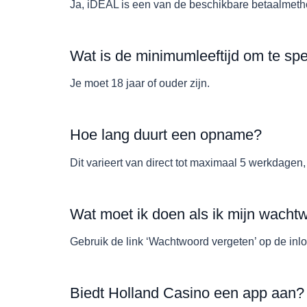
Ja, iDEAL is een van de beschikbare betaalmeth
Wat is de minimumleeftijd om te sp
Je moet 18 jaar of ouder zijn.
Hoe lang duurt een opname?
Dit varieert van direct tot maximaal 5 werkdagen
Wat moet ik doen als ik mijn wacht
Gebruik de link ‘Wachtwoord vergeten’ op de inlo
Biedt Holland Casino een app aan?