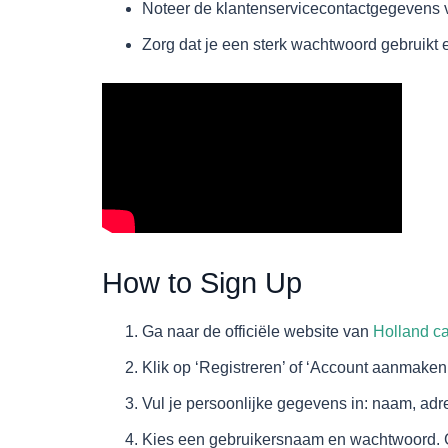
Noteer de klantenservicecontactgegevens 
Zorg dat je een sterk wachtwoord gebruikt e
How to Sign Up
Ga naar de officiële website van
Holland ca
Klik op ‘Registreren’ of ‘Account aanmaken’
Vul je persoonlijke gegevens in: naam, ad
Kies een gebruikersnaam en wachtwoord. Ge