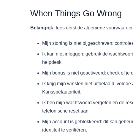
When Things Go Wrong
Belangrijk:
lees eerst de algemene voorwaarden 
Mijn storting is niet bijgeschreven: control
Ik kan niet inloggen: gebruik de wachtwoord
helpdesk.
Mijn bonus is niet geactiveerd: check of j
Ik krijg mijn winsten niet uitbetaald: voldo
Kansspelautoriteit.
Ik ben mijn wachtwoord vergeten en de rese
telefonische reset aan.
Mijn account is geblokkeerd: dit kan gebe
identiteit te verifiëren.