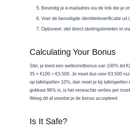
Bevestig je e-mailadres via de link die je o
Voer de benodigde identiteitsverificatie ui
Optioneel: stel direct stortingslimieten in 
Calculating Your Bonus
Stel, je kiest een welkomstbonus van 100% tot €2
35 × €100 = €3.500. Je moet dus voor €3.500 inz
op tafelspellen 10%, dan moet je bij tafelspellen
gokkast 96% is, is het verwachte verlies per inz
Weeg dit af voordat je de bonus accepteert.
Is It Safe?