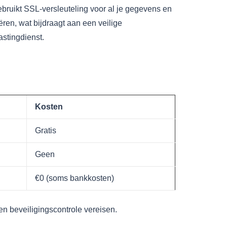
gebruikt SSL-versleuteling voor al je gegevens en
iëren, wat bijdraagt aan een veilige
astingdienst.
Kosten
Gratis
Geen
€0 (soms bankkosten)
en beveiligingscontrole vereisen.