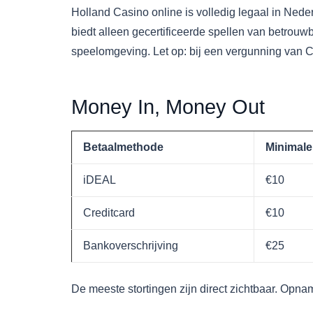
Holland Casino online is volledig legaal in Neder
biedt alleen gecertificeerde spellen van betrouwba
speelomgeving. Let op: bij een vergunning van Cu
Money In, Money Out
Betaalmethode
Minimale
iDEAL
€10
Creditcard
€10
Bankoverschrijving
€25
De meeste stortingen zijn direct zichtbaar. Opn