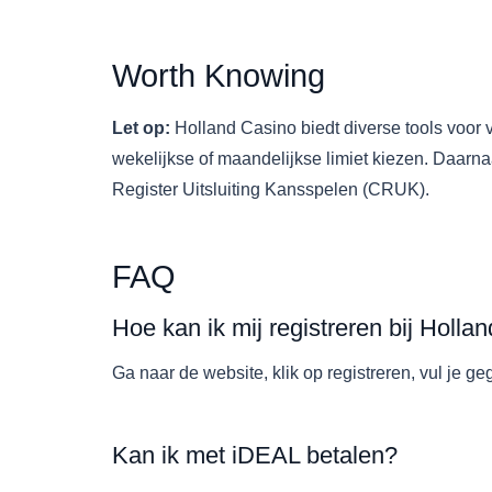
Worth Knowing
Let op:
Holland Casino biedt diverse tools voor ve
wekelijkse of maandelijkse limiet kiezen. Daarnaas
Register Uitsluiting Kansspelen (CRUK).
FAQ
Hoe kan ik mij registreren bij Holla
Ga naar de website, klik op registreren, vul je geg
Kan ik met iDEAL betalen?