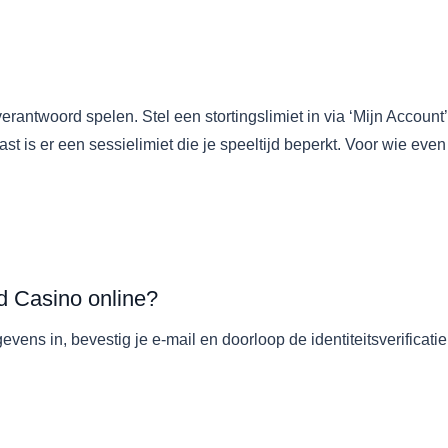
rantwoord spelen. Stel een stortingslimiet in via ‘Mijn Account’
t is er een sessielimiet die je speeltijd beperkt. Voor wie even w
nd Casino online?
evens in, bevestig je e-mail en doorloop de identiteitsverificatie