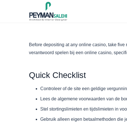
Before depositing at any online casino, take five m
verantwoord spelen bij een online casino, specif
Quick Checklist
Controleer of de site een geldige vergunning
Lees de algemene voorwaarden van de bonu
Stel stortingslimieten en tijdslimieten in voo
Gebruik alleen eigen betaalmethoden die je