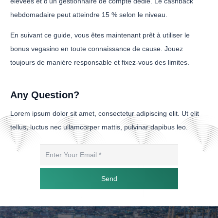
élevées et d’un gestionnaire de compte dédié. Le cashback
hebdomadaire peut atteindre 15 % selon le niveau.
En suivant ce guide, vous êtes maintenant prêt à utiliser le
bonus vegasino en toute connaissance de cause. Jouez
toujours de manière responsable et fixez-vous des limites.
Any Question?
Lorem ipsum dolor sit amet, consectetur adipiscing elit. Ut elit
tellus, luctus nec ullamcorper mattis, pulvinar dapibus leo.
Send