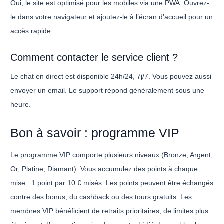
Oui, le site est optimisé pour les mobiles via une PWA. Ouvrez-
le dans votre navigateur et ajoutez-le à l’écran d’accueil pour un
accès rapide.
Comment contacter le service client ?
Le chat en direct est disponible 24h/24, 7j/7. Vous pouvez aussi
envoyer un email. Le support répond généralement sous une
heure.
Bon à savoir : programme VIP
Le programme VIP comporte plusieurs niveaux (Bronze, Argent,
Or, Platine, Diamant). Vous accumulez des points à chaque
mise : 1 point par 10 € misés. Les points peuvent être échangés
contre des bonus, du cashback ou des tours gratuits. Les
membres VIP bénéficient de retraits prioritaires, de limites plus