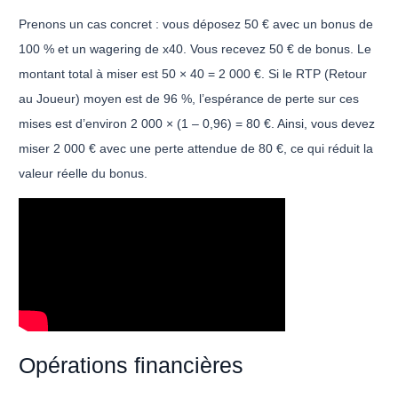
Prenons un cas concret : vous déposez 50 € avec un bonus de
100 % et un wagering de x40. Vous recevez 50 € de bonus. Le
montant total à miser est 50 × 40 = 2 000 €. Si le RTP (Retour
au Joueur) moyen est de 96 %, l’espérance de perte sur ces
mises est d’environ 2 000 × (1 – 0,96) = 80 €. Ainsi, vous devez
miser 2 000 € avec une perte attendue de 80 €, ce qui réduit la
valeur réelle du bonus.
Opérations financières