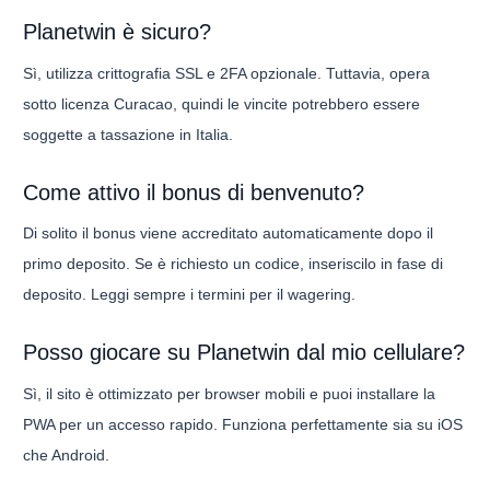
Planetwin è sicuro?
Sì, utilizza crittografia SSL e 2FA opzionale. Tuttavia, opera
sotto licenza Curacao, quindi le vincite potrebbero essere
soggette a tassazione in Italia.
Come attivo il bonus di benvenuto?
Di solito il bonus viene accreditato automaticamente dopo il
primo deposito. Se è richiesto un codice, inseriscilo in fase di
deposito. Leggi sempre i termini per il wagering.
Posso giocare su Planetwin dal mio cellulare?
Sì, il sito è ottimizzato per browser mobili e puoi installare la
PWA per un accesso rapido. Funziona perfettamente sia su iOS
che Android.