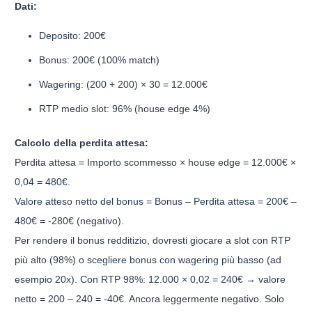
Dati:
Deposito: 200€
Bonus: 200€ (100% match)
Wagering: (200 + 200) × 30 = 12.000€
RTP medio slot: 96% (house edge 4%)
Calcolo della perdita attesa:
Perdita attesa = Importo scommesso × house edge = 12.000€ ×
0,04 = 480€.
Valore atteso netto del bonus = Bonus – Perdita attesa = 200€ –
480€ = -280€ (negativo).
Per rendere il bonus redditizio, dovresti giocare a slot con RTP
più alto (98%) o scegliere bonus con wagering più basso (ad
esempio 20x). Con RTP 98%: 12.000 × 0,02 = 240€ → valore
netto = 200 – 240 = -40€. Ancora leggermente negativo. Solo