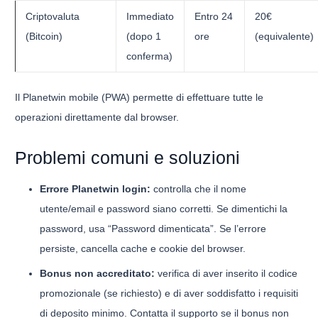
Criptovaluta
Immediato
Entro 24
20€
(Bitcoin)
(dopo 1
ore
(equivalente)
conferma)
Il Planetwin mobile (PWA) permette di effettuare tutte le
operazioni direttamente dal browser.
Problemi comuni e soluzioni
Errore Planetwin login:
controlla che il nome
utente/email e password siano corretti. Se dimentichi la
password, usa “Password dimenticata”. Se l’errore
persiste, cancella cache e cookie del browser.
Bonus non accreditato:
verifica di aver inserito il codice
promozionale (se richiesto) e di aver soddisfatto i requisiti
di deposito minimo. Contatta il supporto se il bonus non