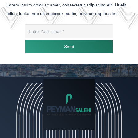
Lorem ipsum dolor sit amet, consectetur adipiscing elit. Ut elit
tellus, luctus nec ullamcorper mattis, pulvinar dapibus leo.
Send