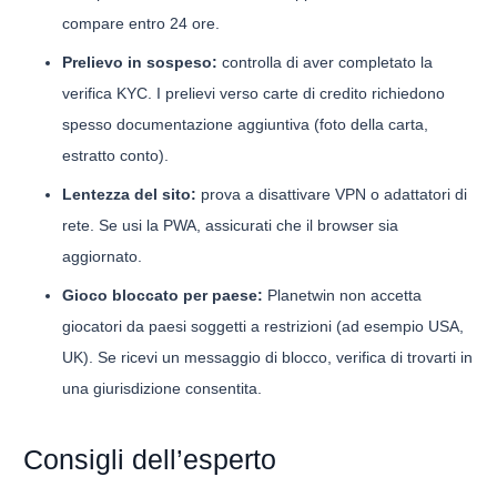
compare entro 24 ore.
Prelievo in sospeso:
controlla di aver completato la
verifica KYC. I prelievi verso carte di credito richiedono
spesso documentazione aggiuntiva (foto della carta,
estratto conto).
Lentezza del sito:
prova a disattivare VPN o adattatori di
rete. Se usi la PWA, assicurati che il browser sia
aggiornato.
Gioco bloccato per paese:
Planetwin non accetta
giocatori da paesi soggetti a restrizioni (ad esempio USA,
UK). Se ricevi un messaggio di blocco, verifica di trovarti in
una giurisdizione consentita.
Consigli dell’esperto