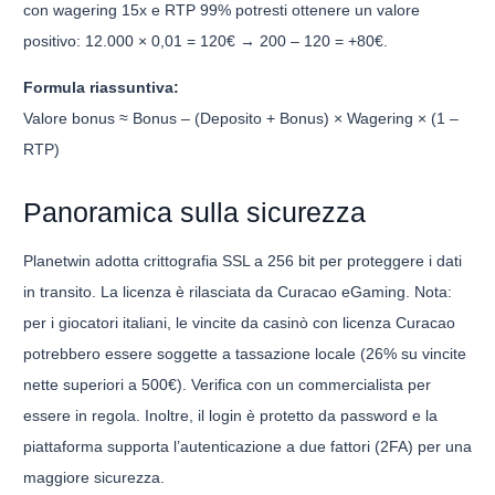
con wagering 15x e RTP 99% potresti ottenere un valore
positivo: 12.000 × 0,01 = 120€ → 200 – 120 = +80€.
Formula riassuntiva:
Valore bonus ≈ Bonus – (Deposito + Bonus) × Wagering × (1 –
RTP)
Panoramica sulla sicurezza
Planetwin adotta crittografia SSL a 256 bit per proteggere i dati
in transito. La licenza è rilasciata da Curacao eGaming. Nota:
per i giocatori italiani, le vincite da casinò con licenza Curacao
potrebbero essere soggette a tassazione locale (26% su vincite
nette superiori a 500€). Verifica con un commercialista per
essere in regola. Inoltre, il login è protetto da password e la
piattaforma supporta l’autenticazione a due fattori (2FA) per una
maggiore sicurezza.