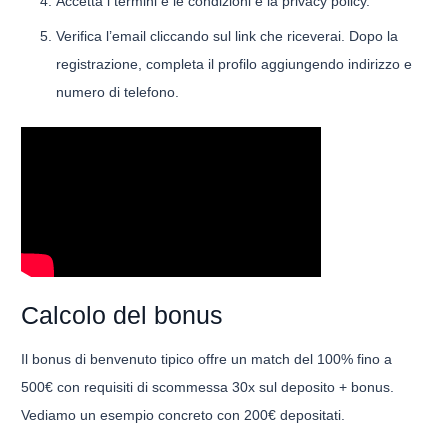
Accetta i termini e le condizioni e la privacy policy.
Verifica l’email cliccando sul link che riceverai. Dopo la
registrazione, completa il profilo aggiungendo indirizzo e
numero di telefono.
Calcolo del bonus
Il bonus di benvenuto tipico offre un match del 100% fino a
500€ con requisiti di scommessa 30x sul deposito + bonus.
Vediamo un esempio concreto con 200€ depositati.