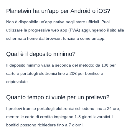
Planetwin ha un’app per Android o iOS?
Non è disponibile un’app nativa negli store ufficiali. Puoi
utilizzare la progressive web app (PWA) aggiungendo il sito alla
schermata home dal browser: funziona come un’app.
Qual è il deposito minimo?
Il deposito minimo varia a seconda del metodo: da 10€ per
carte e portafogli elettronici fino a 20€ per bonifico e
criptovalute.
Quanto tempo ci vuole per un prelievo?
I prelievi tramite portafogli elettronici richiedono fino a 24 ore,
mentre le carte di credito impiegano 1-3 giorni lavorativi. I
bonifici possono richiedere fino a 7 giorni.