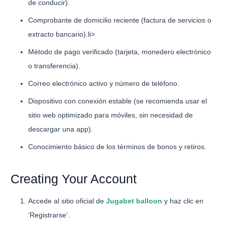
de conducir).
Comprobante de domicilio reciente (factura de servicios o
extracto bancario).li>
Método de pago verificado (tarjeta, monedero electrónico
o transferencia).
Correo electrónico activo y número de teléfono.
Dispositivo con conexión estable (se recomienda usar el
sitio web optimizado para móviles, sin necesidad de
descargar una app).
Conocimiento básico de los términos de bonos y retiros.
Creating Your Account
Accede al sitio oficial de
Jugabet balloon
y haz clic en
‘Registrarse’.