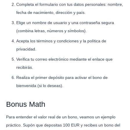
Completa el formulario con tus datos personales: nombre,
fecha de nacimiento, dirección y país.
Elige un nombre de usuario y una contraseña segura
(combina letras, números y símbolos).
Acepta los términos y condiciones y la política de
privacidad.
Verifica tu correo electrónico mediante el enlace que
recibirás.
Realiza el primer depósito para activar el bono de
bienvenida (si lo deseas).
Bonus Math
Para entender el valor real de un bono, veamos un ejemplo
práctico. Supón que depositas 100 EUR y recibes un bono del