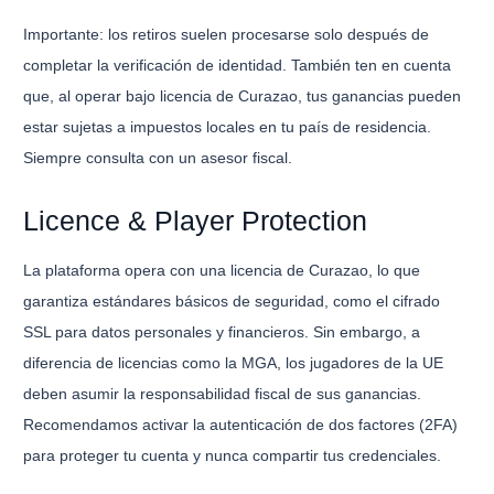
Importante: los retiros suelen procesarse solo después de
completar la verificación de identidad. También ten en cuenta
que, al operar bajo licencia de Curazao, tus ganancias pueden
estar sujetas a impuestos locales en tu país de residencia.
Siempre consulta con un asesor fiscal.
Licence & Player Protection
La plataforma opera con una licencia de Curazao, lo que
garantiza estándares básicos de seguridad, como el cifrado
SSL para datos personales y financieros. Sin embargo, a
diferencia de licencias como la MGA, los jugadores de la UE
deben asumir la responsabilidad fiscal de sus ganancias.
Recomendamos activar la autenticación de dos factores (2FA)
para proteger tu cuenta y nunca compartir tus credenciales.