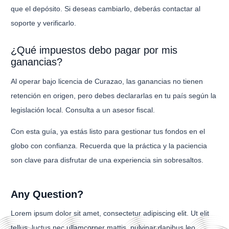
que el depósito. Si deseas cambiarlo, deberás contactar al
soporte y verificarlo.
¿Qué impuestos debo pagar por mis
ganancias?
Al operar bajo licencia de Curazao, las ganancias no tienen
retención en origen, pero debes declararlas en tu país según la
legislación local. Consulta a un asesor fiscal.
Con esta guía, ya estás listo para gestionar tus fondos en el
globo con confianza. Recuerda que la práctica y la paciencia
son clave para disfrutar de una experiencia sin sobresaltos.
Any Question?
Lorem ipsum dolor sit amet, consectetur adipiscing elit. Ut elit
tellus, luctus nec ullamcorper mattis, pulvinar dapibus leo.