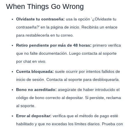
When Things Go Wrong
Olvidaste tu contraseña:
usa la opción ‘¿Olvidaste tu
contraseña?’ en la página de inicio. Recibirás un enlace
para restablecerla en tu correo.
Retiro pendiente por más de 48 horas:
primero verifica
que no falte documentación. Luego contacta al soporte
por chat en vivo.
Cuenta bloqueada:
suele ocurrir por intentos fallidos de
inicio de sesión. Contacta al soporte para desbloquearla.
Bono no acreditado:
asegúrate de haber introducido el
código de bono correcto al depositar. Si persiste, reclama
al soporte.
Error al depositar:
verifica que el método de pago esté
habilitado y que no excedas los límites diarios. Prueba con