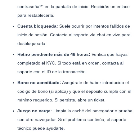
contraseña?” en la pantalla de inicio. Recibirás un enlace
para restablecerla.
Cuenta bloqueada:
Suele ocurrir por intentos fallidos de
inicio de sesión. Contacta al soporte vía chat en vivo para
desbloquearla.
Retiro pendiente más de 48 horas:
Verifica que hayas
completado el KYC. Si todo está en orden, contacta al
soporte con el ID de la transacción.
Bono no acreditado:
Asegúrate de haber introducido el
código de bono (si aplica) y que el depósito cumple con el
mínimo requerido. Si persiste, abre un ticket.
Juego no carga:
Limpia la caché del navegador o prueba
con otro navegador. Si el problema continúa, el soporte
técnico puede ayudarte.