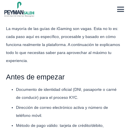
La mayoría de las guías de iGaming son vagas. Esta no lo es:
cada paso aquí es específico, procesable y basado en cómo
funciona realmente la plataforma. A continuación te explicamos
todo lo que necesitas saber para aprovechar al máximo tu
experiencia.
Antes de empezar
Documento de identidad oficial (DNI, pasaporte o carné
de conducir) para el proceso KYC.
Dirección de correo electrónico activa y número de
teléfono móvil.
Método de pago válido: tarjeta de crédito/débito,