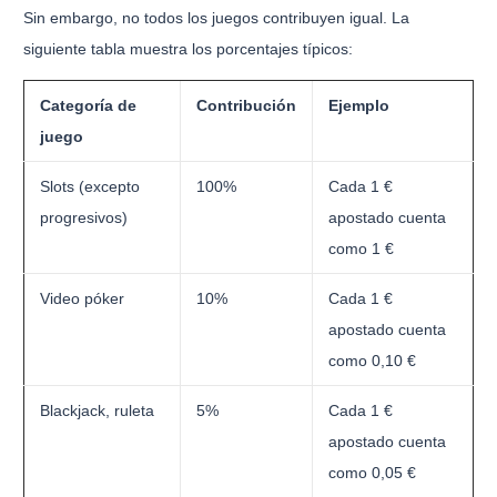
Sin embargo, no todos los juegos contribuyen igual. La
siguiente tabla muestra los porcentajes típicos:
Categoría de
Contribución
Ejemplo
juego
Slots (excepto
100%
Cada 1 €
progresivos)
apostado cuenta
como 1 €
Video póker
10%
Cada 1 €
apostado cuenta
como 0,10 €
Blackjack, ruleta
5%
Cada 1 €
apostado cuenta
como 0,05 €