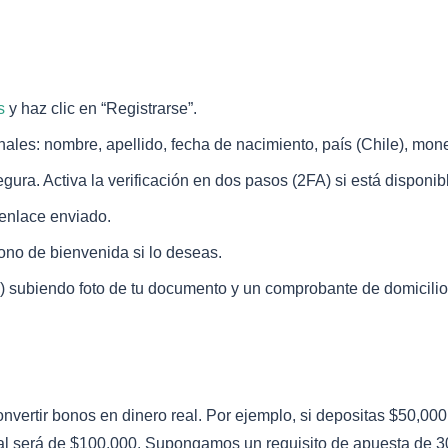
s
y haz clic en “Registrarse”.
nales: nombre, apellido, fecha de nacimiento, país (Chile), mo
ura. Activa la verificación en dos pasos (2FA) si está disponib
 enlace enviado.
bono de bienvenida si lo deseas.
C) subiendo foto de tu documento y un comprobante de domicilio
onvertir bonos en dinero real. Por ejemplo, si depositas $50,0
tal será de $100,000. Supongamos un requisito de apuesta de 30