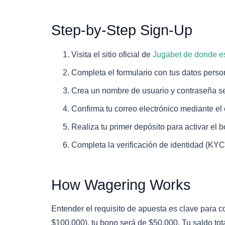
Step-by-Step Sign-Up
Visita el sitio oficial de
Jugabet de donde e
Completa el formulario con tus datos perso
Crea un nombre de usuario y contraseña seg
Confirma tu correo electrónico mediante el
Realiza tu primer depósito para activar el 
Completa la verificación de identidad (KY
How Wagering Works
Entender el requisito de apuesta es clave para c
$100,000), tu bono será de $50,000. Tu saldo to