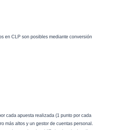
itos en CLP son posibles mediante conversión
por cada apuesta realizada (1 punto por cada
iro más altos y un gestor de cuentas personal.