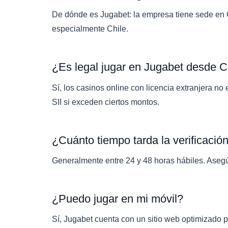
De dónde es Jugabet: la empresa tiene sede en C
especialmente Chile.
¿Es legal jugar en Jugabet desde C
Sí, los casinos online con licencia extranjera n
SII si exceden ciertos montos.
¿Cuánto tiempo tarda la verificació
Generalmente entre 24 y 48 horas hábiles. Asegúr
¿Puedo jugar en mi móvil?
Sí, Jugabet cuenta con un sitio web optimizado 