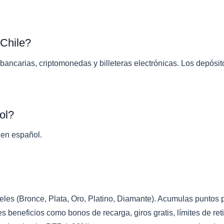
Chile?
s bancarias, criptomonedas y billeteras electrónicas. Los depós
ol?
o en español.
eles (Bronce, Plata, Oro, Platino, Diamante). Acumulas puntos 
s beneficios como bonos de recarga, giros gratis, límites de ret