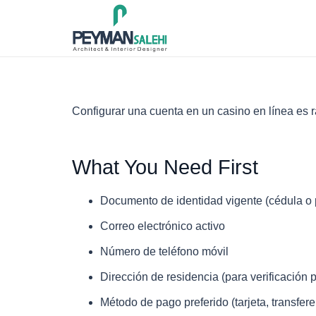
Configurar una cuenta en un casino en línea es 
What You Need First
Documento de identidad vigente (cédula o 
Correo electrónico activo
Número de teléfono móvil
Dirección de residencia (para verificación p
Método de pago preferido (tarjeta, transferen