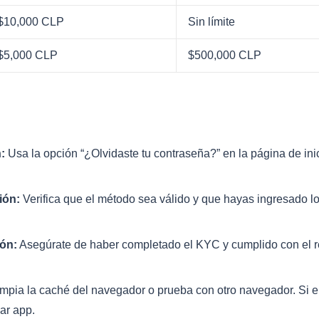
$10,000 CLP
Sin límite
$5,000 CLP
$500,000 CLP
:
Usa la opción “¿Olvidaste tu contraseña?” en la página de ini
ión:
Verifica que el método sea válido y que hayas ingresado lo
ón:
Asegúrate de haber completado el KYC y cumplido con el re
mpia la caché del navegador o prueba con otro navegador. Si el
ar app.