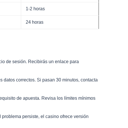
1-2 horas
24 horas
cio de sesión. Recibirás un enlace para
s datos correctos. Si pasan 30 minutos, contacta
quisito de apuesta. Revisa los límites mínimos
 problema persiste, el casino ofrece versión