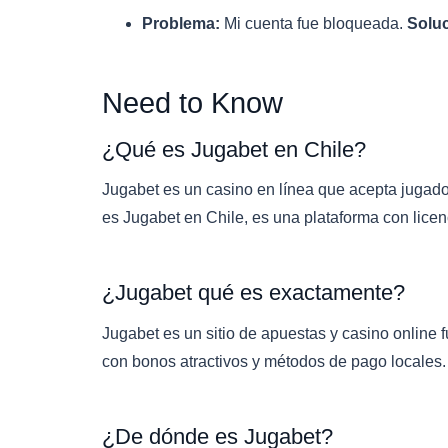
Problema:
Mi cuenta fue bloqueada.
Soluc
Need to Know
¿Qué es Jugabet en Chile?
Jugabet es un casino en línea que acepta jugado
es Jugabet en Chile, es una plataforma con licen
¿Jugabet qué es exactamente?
Jugabet es un sitio de apuestas y casino onlin
con bonos atractivos y métodos de pago locales.
¿De dónde es Jugabet?