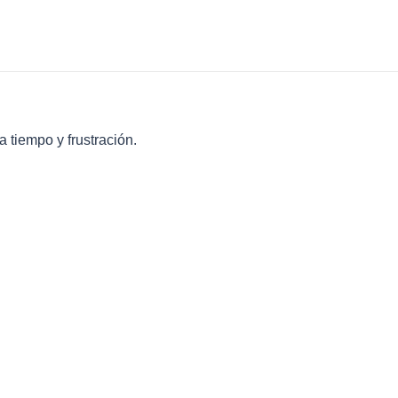
 tiempo y frustración.