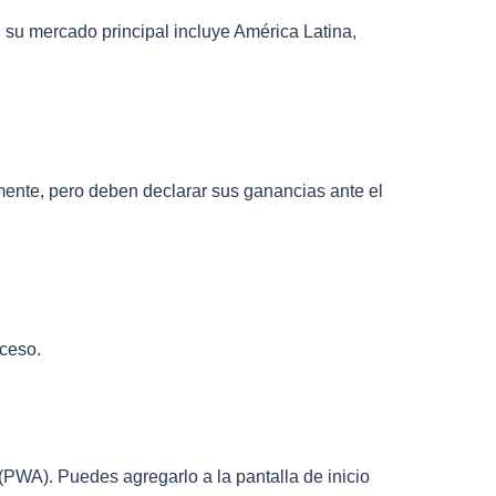
 su mercado principal incluye América Latina,
emente, pero deben declarar sus ganancias ante el
oceso.
PWA). Puedes agregarlo a la pantalla de inicio