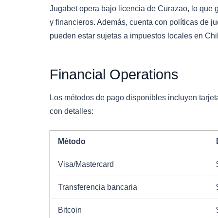
Jugabet opera bajo licencia de Curazao, lo que ga
y financieros. Además, cuenta con políticas de j
pueden estar sujetas a impuestos locales en Chil
Financial Operations
Los métodos de pago disponibles incluyen tarjetas
con detalles:
Método
Visa/Mastercard
Transferencia bancaria
Bitcoin