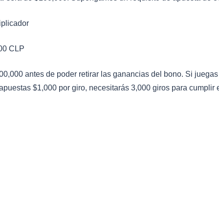
iplicador
000 CLP
,000,000 antes de poder retirar las ganancias del bono. Si jueg
puestas $1,000 por giro, necesitarás 3,000 giros para cumplir el