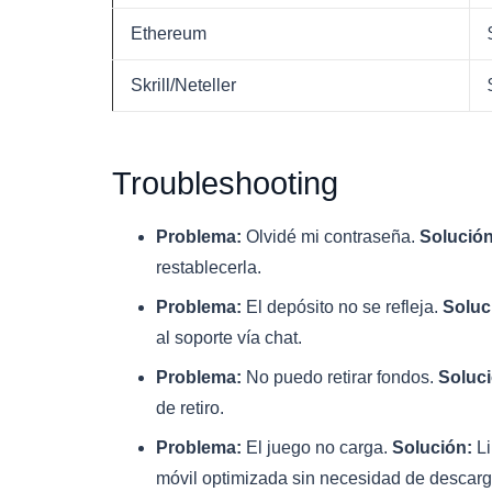
Ethereum
Skrill/Neteller
Troubleshooting
Problema:
Olvidé mi contraseña.
Solución
restablecerla.
Problema:
El depósito no se refleja.
Soluc
al soporte vía chat.
Problema:
No puedo retirar fondos.
Soluci
de retiro.
Problema:
El juego no carga.
Solución:
Li
móvil optimizada sin necesidad de descarg