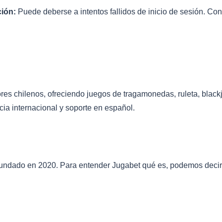
ión:
Puede deberse a intentos fallidos de inicio de sesión. Conta
res chilenos, ofreciendo juegos de tragamonedas, ruleta, blackj
cia internacional y soporte en español.
e fundado en 2020. Para entender Jugabet qué es, podemos deci