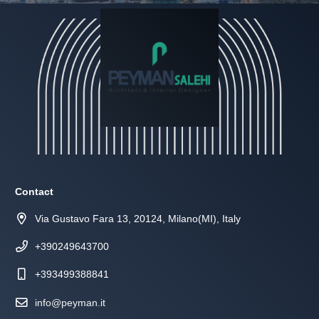
Contact
Via Gustavo Fara 13, 20124, Milano(MI), Italy
+390249643700
+393499388841
info@peyman.it