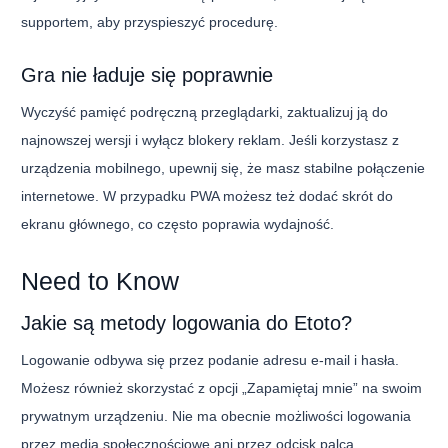
supportem, aby przyspieszyć procedurę.
Gra nie ładuje się poprawnie
Wyczyść pamięć podręczną przeglądarki, zaktualizuj ją do
najnowszej wersji i wyłącz blokery reklam. Jeśli korzystasz z
urządzenia mobilnego, upewnij się, że masz stabilne połączenie
internetowe. W przypadku PWA możesz też dodać skrót do
ekranu głównego, co często poprawia wydajność.
Need to Know
Jakie są metody logowania do Etoto?
Logowanie odbywa się przez podanie adresu e-mail i hasła.
Możesz również skorzystać z opcji „Zapamiętaj mnie” na swoim
prywatnym urządzeniu. Nie ma obecnie możliwości logowania
przez media społecznościowe ani przez odcisk palca.