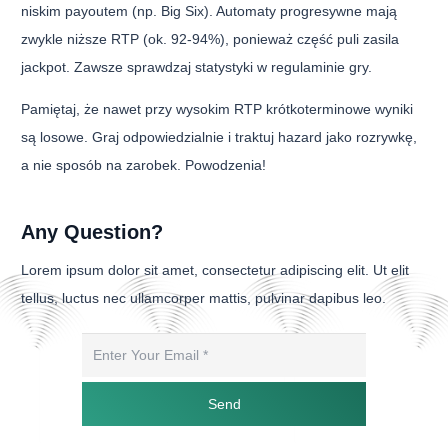
niskim payoutem (np. Big Six). Automaty progresywne mają
zwykle niższe RTP (ok. 92-94%), ponieważ część puli zasila
jackpot. Zawsze sprawdzaj statystyki w regulaminie gry.
Pamiętaj, że nawet przy wysokim RTP krótkoterminowe wyniki
są losowe. Graj odpowiedzialnie i traktuj hazard jako rozrywkę,
a nie sposób na zarobek. Powodzenia!
Any Question?
Lorem ipsum dolor sit amet, consectetur adipiscing elit. Ut elit
tellus, luctus nec ullamcorper mattis, pulvinar dapibus leo.
Send