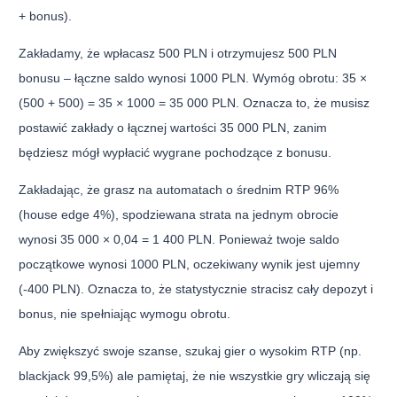
+ bonus).
Zakładamy, że wpłacasz 500 PLN i otrzymujesz 500 PLN
bonusu – łączne saldo wynosi 1000 PLN. Wymóg obrotu: 35 ×
(500 + 500) = 35 × 1000 = 35 000 PLN. Oznacza to, że musisz
postawić zakłady o łącznej wartości 35 000 PLN, zanim
będziesz mógł wypłacić wygrane pochodzące z bonusu.
Zakładając, że grasz na automatach o średnim RTP 96%
(house edge 4%), spodziewana strata na jednym obrocie
wynosi 35 000 × 0,04 = 1 400 PLN. Ponieważ twoje saldo
początkowe wynosi 1000 PLN, oczekiwany wynik jest ujemny
(-400 PLN). Oznacza to, że statystycznie stracisz cały depozyt i
bonus, nie spełniając wymogu obrotu.
Aby zwiększyć swoje szanse, szukaj gier o wysokim RTP (np.
blackjack 99,5%) ale pamiętaj, że nie wszystkie gry wliczają się