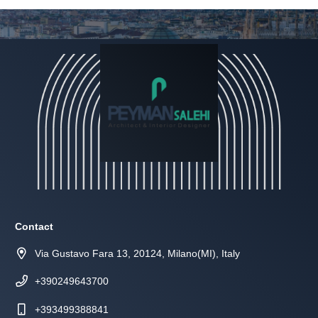
Contact
Via Gustavo Fara 13, 20124, Milano(MI), Italy
+390249643700
+393499388841