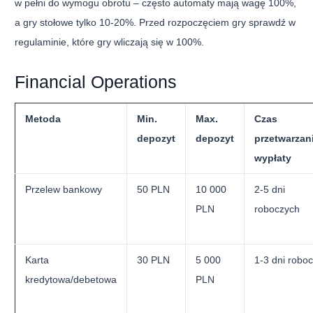
w pełni do wymogu obrotu – często automaty mają wagę 100%,
a gry stołowe tylko 10-20%. Przed rozpoczęciem gry sprawdź w
regulaminie, które gry wliczają się w 100%.
Financial Operations
Metoda
Min.
Max.
Czas
depozyt
depozyt
przetwarzan
wypłaty
Przelew bankowy
50 PLN
10 000
2-5 dni
PLN
roboczych
Karta
30 PLN
5 000
1-3 dni robo
kredytowa/debetowa
PLN