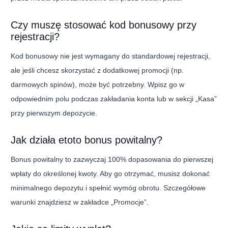
Czy muszę stosować kod bonusowy przy
rejestracji?
Kod bonusowy nie jest wymagany do standardowej rejestracji,
ale jeśli chcesz skorzystać z dodatkowej promocji (np.
darmowych spinów), może być potrzebny. Wpisz go w
odpowiednim polu podczas zakładania konta lub w sekcji „Kasa”
przy pierwszym depozycie.
Jak działa etoto bonus powitalny?
Bonus powitalny to zazwyczaj 100% dopasowania do pierwszej
wpłaty do określonej kwoty. Aby go otrzymać, musisz dokonać
minimalnego depozytu i spełnić wymóg obrotu. Szczegółowe
warunki znajdziesz w zakładce „Promocje”.