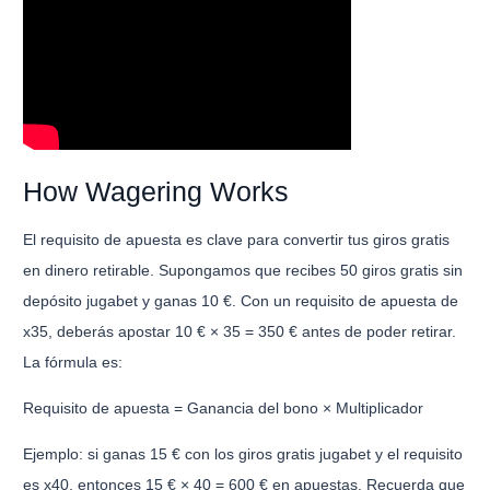
How Wagering Works
El requisito de apuesta es clave para convertir tus giros gratis
en dinero retirable. Supongamos que recibes 50 giros gratis sin
depósito jugabet y ganas 10 €. Con un requisito de apuesta de
x35, deberás apostar 10 € × 35 = 350 € antes de poder retirar.
La fórmula es:
Requisito de apuesta = Ganancia del bono × Multiplicador
Ejemplo: si ganas 15 € con los giros gratis jugabet y el requisito
es x40, entonces 15 € × 40 = 600 € en apuestas. Recuerda que