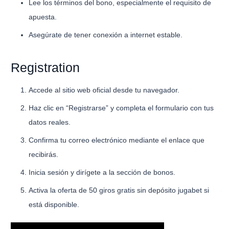
Lee los términos del bono, especialmente el requisito de
apuesta.
Asegúrate de tener conexión a internet estable.
Registration
Accede al sitio web oficial desde tu navegador.
Haz clic en “Registrarse” y completa el formulario con tus
datos reales.
Confirma tu correo electrónico mediante el enlace que
recibirás.
Inicia sesión y dirígete a la sección de bonos.
Activa la oferta de 50 giros gratis sin depósito jugabet si
está disponible.