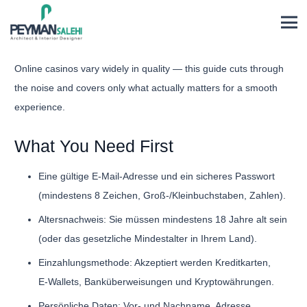
Online casinos vary widely in quality — this guide cuts through
the noise and covers only what actually matters for a smooth
experience.
What You Need First
Eine gültige E‑Mail-Adresse und ein sicheres Passwort
(mindestens 8 Zeichen, Groß‑/Kleinbuchstaben, Zahlen).
Altersnachweis: Sie müssen mindestens 18 Jahre alt sein
(oder das gesetzliche Mindestalter in Ihrem Land).
Einzahlungsmethode: Akzeptiert werden Kreditkarten,
E‑Wallets, Banküberweisungen und Kryptowährungen.
Persönliche Daten: Vor‑ und Nachname, Adresse,