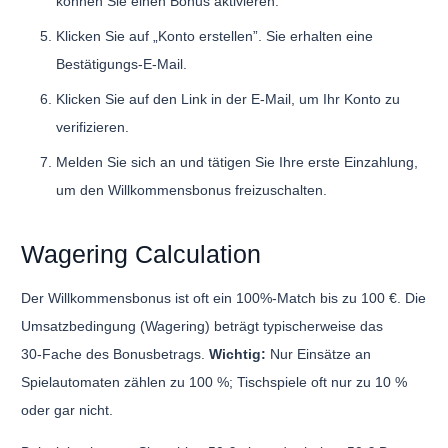
können Sie einen Bonus aktivieren.
Klicken Sie auf „Konto erstellen”. Sie erhalten eine
Bestätigungs‑E‑Mail.
Klicken Sie auf den Link in der E‑Mail, um Ihr Konto zu
verifizieren.
Melden Sie sich an und tätigen Sie Ihre erste Einzahlung,
um den Willkommensbonus freizuschalten.
Wagering Calculation
Der Willkommensbonus ist oft ein 100%‑Match bis zu 100 €. Die
Umsatzbedingung (Wagering) beträgt typischerweise das
30‑Fache des Bonusbetrags.
Wichtig:
Nur Einsätze an
Spielautomaten zählen zu 100 %; Tischspiele oft nur zu 10 %
oder gar nicht.