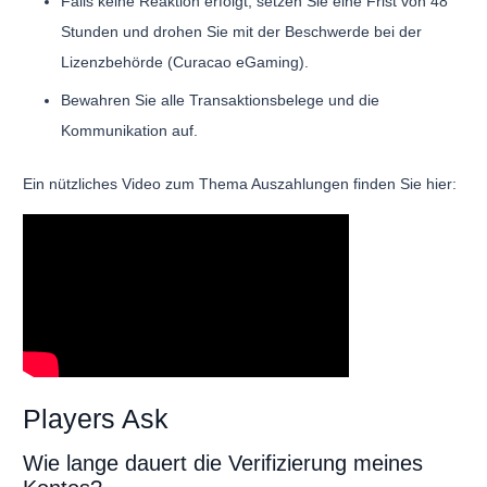
Falls keine Reaktion erfolgt, setzen Sie eine Frist von 48
Stunden und drohen Sie mit der Beschwerde bei der
Lizenzbehörde (Curacao eGaming).
Bewahren Sie alle Transaktionsbelege und die
Kommunikation auf.
Ein nützliches Video zum Thema Auszahlungen finden Sie hier:
Players Ask
Wie lange dauert die Verifizierung meines