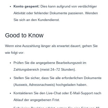
Konto gesperrt:
Dies kann aufgrund von verdächtiger
Aktivität oder fehlender Dokumente passieren. Wenden
Sie sich an den Kundendienst.
Good to Know
Wenn eine Auszahlung länger als erwartet dauert, gehen Sie
wie folgt vor:
Prüfen Sie die angegebene Bearbeitungszeit im
Zahlungsbereich (meist 24–72 Stunden).
Stellen Sie sicher, dass Sie alle erforderlichen Dokumente
(Ausweis, Adressnachweis) hochgeladen haben.
Kontaktieren Sie den Live‑Chat oder E‑Mail‑Support nach
Ablauf der angegebenen Frist.