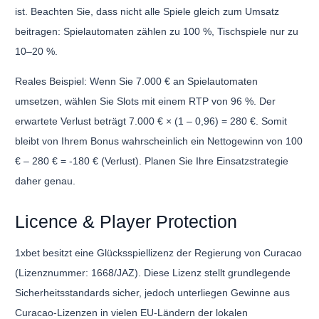
ist. Beachten Sie, dass nicht alle Spiele gleich zum Umsatz
beitragen: Spielautomaten zählen zu 100 %, Tischspiele nur zu
10–20 %.
Reales Beispiel: Wenn Sie 7.000 € an Spielautomaten
umsetzen, wählen Sie Slots mit einem RTP von 96 %. Der
erwartete Verlust beträgt 7.000 € × (1 – 0,96) = 280 €. Somit
bleibt von Ihrem Bonus wahrscheinlich ein Nettogewinn von 100
€ – 280 € = -180 € (Verlust). Planen Sie Ihre Einsatzstrategie
daher genau.
Licence & Player Protection
1xbet besitzt eine Glücksspiellizenz der Regierung von Curacao
(Lizenznummer: 1668/JAZ). Diese Lizenz stellt grundlegende
Sicherheitsstandards sicher, jedoch unterliegen Gewinne aus
Curacao-Lizenzen in vielen EU‑Ländern der lokalen