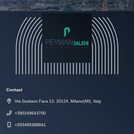
Contact
Via Gustavo Fara 13, 20124, Milano(MI), Italy
+390249643700
+393499388841