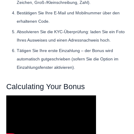
Zeichen, Groß‑/Kleinschreibung, Zahl).
Bestätigen Sie Ihre E-Mail und Mobilnummer über den
erhaltenen Code.
Absolvieren Sie die KYC-Überprüfung: laden Sie ein Foto
Ihres Ausweises und einen Adressnachweis hoch.
Tätigen Sie Ihre erste Einzahlung – der Bonus wird
automatisch gutgeschrieben (sofern Sie die Option im
Einzahlungsfenster aktivieren).
Calculating Your Bonus