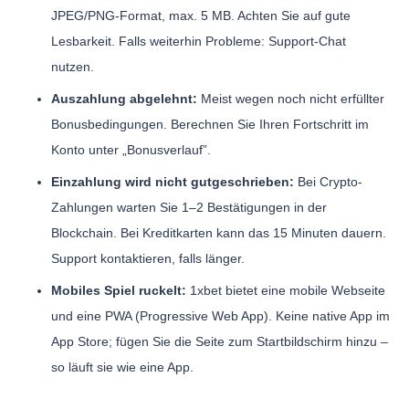
JPEG/PNG-Format, max. 5 MB. Achten Sie auf gute
Lesbarkeit. Falls weiterhin Probleme: Support-Chat
nutzen.
Auszahlung abgelehnt:
Meist wegen noch nicht erfüllter
Bonusbedingungen. Berechnen Sie Ihren Fortschritt im
Konto unter „Bonusverlauf”.
Einzahlung wird nicht gutgeschrieben:
Bei Crypto-
Zahlungen warten Sie 1–2 Bestätigungen in der
Blockchain. Bei Kreditkarten kann das 15 Minuten dauern.
Support kontaktieren, falls länger.
Mobiles Spiel ruckelt:
1xbet bietet eine mobile Webseite
und eine PWA (Progressive Web App). Keine native App im
App Store; fügen Sie die Seite zum Startbildschirm hinzu –
so läuft sie wie eine App.