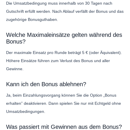
Die Umsatzbedingung muss innerhalb von 30 Tagen nach
Gutschrift erfüllt werden. Nach Ablauf verfällt der Bonus und das
zugehörige Bonusguthaben.
Welche Maximaleinsätze gelten während des
Bonus?
Der maximale Einsatz pro Runde beträgt 5 € (oder Äquivalent).
Höhere Einsätze führen zum Verlust des Bonus und aller
Gewinne.
Kann ich den Bonus ablehnen?
Ja, beim Einzahlungsvorgang können Sie die Option „Bonus
erhalten” deaktivieren. Dann spielen Sie nur mit Echtgeld ohne
Umsatzbedingungen.
Was passiert mit Gewinnen aus dem Bonus?