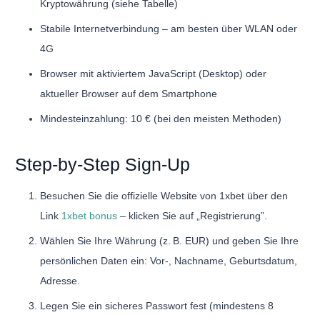
Kryptowährung (siehe Tabelle)
Stabile Internetverbindung – am besten über WLAN oder
4G
Browser mit aktiviertem JavaScript (Desktop) oder
aktueller Browser auf dem Smartphone
Mindesteinzahlung: 10 € (bei den meisten Methoden)
Step-by-Step Sign-Up
Besuchen Sie die offizielle Website von 1xbet über den
Link
1xbet bonus
– klicken Sie auf „Registrierung”.
Wählen Sie Ihre Währung (z. B. EUR) und geben Sie Ihre
persönlichen Daten ein: Vor‑, Nachname, Geburtsdatum,
Adresse.
Legen Sie ein sicheres Passwort fest (mindestens 8