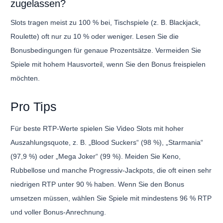
zugelassen?
Slots tragen meist zu 100 % bei, Tischspiele (z. B. Blackjack,
Roulette) oft nur zu 10 % oder weniger. Lesen Sie die
Bonusbedingungen für genaue Prozentsätze. Vermeiden Sie
Spiele mit hohem Hausvorteil, wenn Sie den Bonus freispielen
möchten.
Pro Tips
Für beste RTP-Werte spielen Sie Video Slots mit hoher
Auszahlungsquote, z. B. „Blood Suckers“ (98 %), „Starmania“
(97,9 %) oder „Mega Joker“ (99 %). Meiden Sie Keno,
Rubbellose und manche Progressiv-Jackpots, die oft einen sehr
niedrigen RTP unter 90 % haben. Wenn Sie den Bonus
umsetzen müssen, wählen Sie Spiele mit mindestens 96 % RTP
und voller Bonus-Anrechnung.