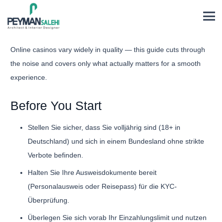
Online casinos vary widely in quality — this guide cuts through
the noise and covers only what actually matters for a smooth
experience.
Before You Start
Stellen Sie sicher, dass Sie volljährig sind (18+ in
Deutschland) und sich in einem Bundesland ohne strikte
Verbote befinden.
Halten Sie Ihre Ausweisdokumente bereit
(Personalausweis oder Reisepass) für die KYC-
Überprüfung.
Überlegen Sie sich vorab Ihr Einzahlungslimit und nutzen