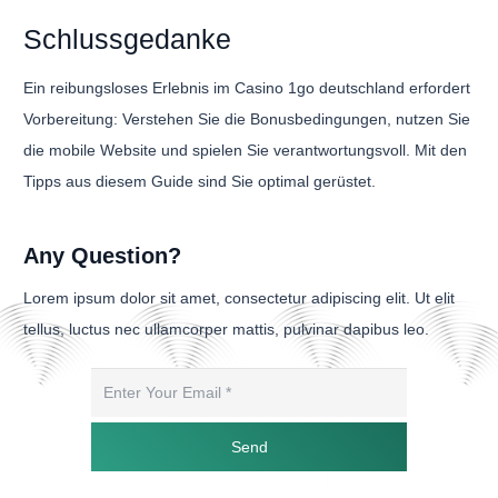
Schlussgedanke
Ein reibungsloses Erlebnis im Casino 1go deutschland erfordert
Vorbereitung: Verstehen Sie die Bonusbedingungen, nutzen Sie
die mobile Website und spielen Sie verantwortungsvoll. Mit den
Tipps aus diesem Guide sind Sie optimal gerüstet.
Any Question?
Lorem ipsum dolor sit amet, consectetur adipiscing elit. Ut elit
tellus, luctus nec ullamcorper mattis, pulvinar dapibus leo.
Send